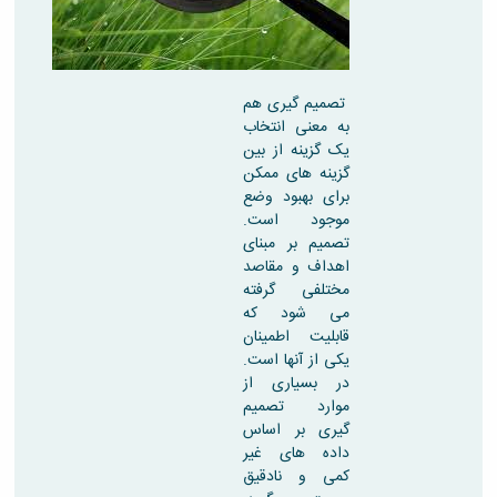
تصمیم گیری هم
به معنی انتخاب
یک گزینه از بین
گزینه های ممکن
برای بهبود وضع
موجود است.
تصمیم بر مبنای
اهداف و مقاصد
مختلفی گرفته
می شود که
قابلیت اطمینان
یکی از آنها است.
در بسیاری از
موارد تصمیم
گیری بر اساس
داده های غیر
کمی و نادقیق