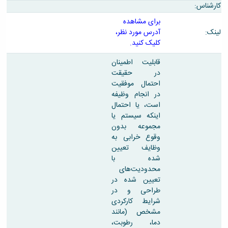
و
معاونت
کارشناس:
مهندسی
گروه
آئین
پژوهشی
مکانیک
صنایع
برای مشاهده
نامه
معاونت
مهندسی
گروه
لینک:
آدرس مورد نظر،
ها
تحصیلات
کامپیوتر
کامپیوتر
کلیک کنید.
سمینارها
تکمیلی
نشریات
و
کمیته
پژوهش
قابلیت اطمینان
پایان
منتخب
های
در حقیقت
نامه
هیات
مهندسی
احتمال موفقیت
ها
ممیزی
صنایع
در انجام وظیفه
آیین‌نامه‌های
کمیته
در
است، یا احتمال
معاونت
ترفیع
سیستم
اینکه سیستم یا
آموزشی
شورای
تولید
مجموعه بدون
فرهنگی
Journal
وقوع خرابی به
دانشکده
of
وظایف تعیین
Stress
شده با
Analysis
محدودیت‌های
دفتر
تعیین شده در
ارتباط
طراحی و در
با
شرایط کارکردی
صنعت
مشخص (مانند
کارآموزی
دما، رطوبت،