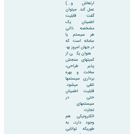
مراکز
ارتعاش و...)
مرتبط
عمل کند. میتوان
بنیاد
گفت قابلیت
ملی
اطمینان یک
نخبگان
مشخصه ذاتی
شرکت
هر سیستم یا
های
سامانه است که
دانش
در جهان امروز به­
بنیان
عنوان یکی از
آئین
کمیت­های سنجش
نامه ها
پذیر طراحی،
و
ساخت و بهره
فرآیندها
برداری سیستمها
آئین
تلقی میشود.
نامه
قابلیت اطمینان
نامه
حتی در
های
سیستمهای
پژوهشی
تجارت
فرم
الکترونیکی هم
های
وجود دارد، به
پژوهشی
طوریکه توانایی