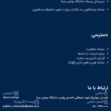
دبیرستان پسرانه دانشگاه بوعلی سینا
سامانه پاسخگوئی به شکایات وزارت علوم، تحقیقات و فناوری
دسترسی
سامانه شفافیت
بیانیه صیانت از داده‌ها
گزارش آماری وب‌ سایت
سامانه فوریت‌های اداری (فؤاد)
ارتباط با ما
نشانی
کدپستی
همدان، چهارباغ شهید مصطفی احمدی روشن، دانشگاه بوعلی سینا
۶۵۱۷۸-۳۸۶۹۵
شماره تماس
پست الکترونیک
public_relation[at]basu.ac.ir
31400000 - 081