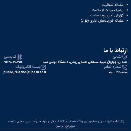
سامانه شفافیت
بیانیه صیانت از داده‌ها
گزارش آماری وب‌ سایت
سامانه فوریت‌های اداری (فؤاد)
ارتباط با ما
نشانی
کدپستی
همدان، چهارباغ شهید مصطفی احمدی روشن، دانشگاه بوعلی سینا
۶۵۱۷۸-۳۸۶۹۵
شماره تماس
پست الکترونیک
public_relation[at]basu.ac.ir
31400000 - 081
تمام حقوق مادی و معنوی این وبگاه متعلق به دانشکده فنی و مهندسی است.پیاده سازی توسط
سپهرافزار ایرانیان