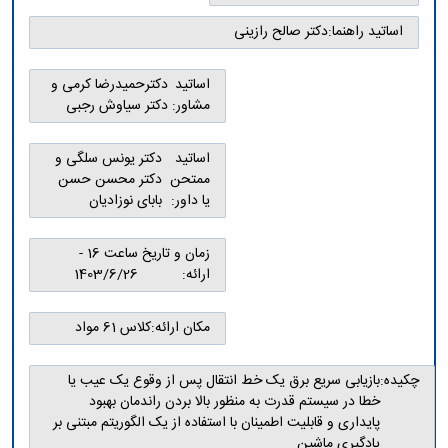
و
معاونت
مهندسی
گروه
آئین
پژوهشی
اساتید راهنما:
دکتر صالح رازینی
مکانیک
صنایع
نامه
معاونت
مهندسی
گروه
ها
تحصیلات
کامپیوتر
کامپیوتر
اساتید
دکترحمیدرضا کرمی و
سمینارها
تکمیلی
نشریات
مشاور:
دکتر سیاوش رجبی
و
کمیته
پژوهش
پایان
منتخب
های
نامه
هیات
اساتید
دکتر یونس سلگی و
مهندسی
ها
ممیزی
ممتحن
دکتر محسن حسن
صنایع
آیین‌نامه‌های
کمیته
یا داور:
بابای نوزادیان
در
معاونت
ترفیع
سیستم
آموزشی
شورای
تولید
زمان و تاریخ
ساعت 16 -
فرهنگی
Journal
ارائه:
1403/6/26
دانشکده
of
Stress
مکان ارائه:
کلاس 61 مواد
Analysis
دفتر
ارتباط
چکیده:
بازیابی سریع برق یک خط انتقال پس از وقوع یک عیب یا
با
خطا در سیستم قدرت به منظور بالا بردن راندمان بهبود
صنعت
پایداری و قابلیت اطمینان با استفاده از یک الگوریتم مبتنی بر
کارآموزی
یادگیری ماشین