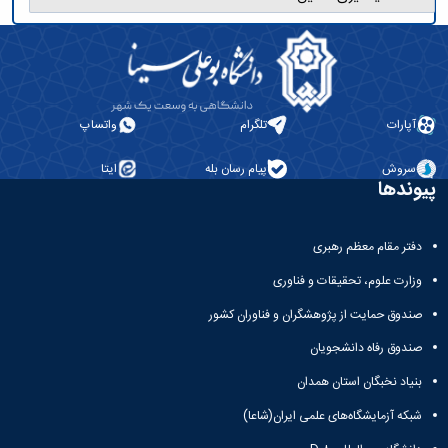
مراکز
مرتبط
بنیاد
ملی
نخبگان
شرکت
های
آپارات
تلگرام
واتساپ
دانش
بنیان
سروش
پیام رسان بله
ایتا
آئین
پیوندها
نامه ها
و
فرآیندها
دفتر مقام معظم رهبری
آئین
وزارت علوم، تحقیقات و فناوری
نامه
نامه
صندوق حمایت از پژوهشگران و فناوران کشور
های
پژوهشی
صندوق رفاه دانشجویان
فرم
بنیاد نخبگان استان همدان
های
پژوهشی
شبکه آزمایشگاه‌های علمی ایران(شاعا)