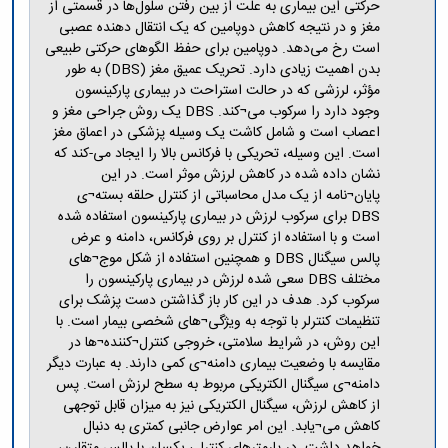
مراکز
حرکتی این بیماری به علت از بین رفتن سلول‌ها در قسمتی از
مرتبط
مغز و در نتیجه کاهش دوپامین که یک انتقال دهنده عصبی
بنیاد
است رخ می‌دهد. دوپامین برای حفظ الگوهای حرکتی طبیعی
ملی
بدن اهمیت زیادی دارد. تحریک عمیق مغز (DBS) به طور
نخبگان
مؤثر، لرزشی که در حالت استراحت در بیماری پارکینسون
شرکت
وجود دارد را سرکوب می¬کند. DBS یک روش جراحی مغز و
های
اعصاب است و شامل کاشت یک وسیله پزشکی در اعماق مغز
دانش
است. این وسیله، تحریکی با فرکانس بالا را ایجاد می-کند که
بنیان
نشان داده شده در کاهش لرزش موثر است. در این
آئین
پایان¬نامه از یک مدل محاسباتی از کنترل حلقه بسته¬ی
نامه ها
DBS برای سرکوب لرزش در بیماری پارکینسون استفاده شده
و
است و با استفاده از کنترل بر روی فرکانس، دامنه و عرض
فرآیندها
پالس سیگنال DBS و همچنین استفاده از شکل موج¬های
آئین
مختلف DBS سعی شده لرزش در بیماری پارکینسون را
نامه
سرکوب کرد. هدف در این کار باز گذاشتن دست پزشک برای
نامه
تنظیمات کنترلر با توجه به ویژگی¬های شخصی بیمار است. با
های
این روش، در شرایط سلامتی، خروجی کنترل¬کننده¬ها در
پژوهشی
مقایسه با وضعیت بیماری دامنه¬ی کمی دارند. به عبارت دیگر
فرم
دامنه¬ی سیگنال الکتریکی مربوط به سطح لرزش است. پس
های
از کاهش لرزش، سیگنال الکتریکی نیز به میزان قابل توجهی
پژوهشی
کاهش می¬یابد. این امر عوارض جانبی کمتری به دنبال
خواهد داشت. در پارمترهای کنترلی یکسان با پالس متقارن،