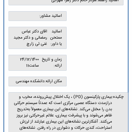
اساتید راهنما:
سرکار خانم دکتر زهرا سهرابی
و
معاونت
مهندسی
گروه
آئین
پژوهشی
مکانیک
صنایع
نامه
معاونت
اساتید مشاور:
مهندسی
گروه
ها
تحصیلات
کامپیوتر
کامپیوتر
سمینارها
تکمیلی
نشریات
اساتید
اقای دکتر عباس
و
کمیته
پژوهش
ممتحن
رمضانی و دکتر مجید
پایان
منتخب
های
یا داور:
غنی ئی زارچ
نامه
هیات
مهندسی
ها
ممیزی
صنایع
آیین‌نامه‌های
کمیته
زمان و تاریخ
24/12/1400
در
معاونت
ترفیع
ارائه:
ساعت11
سیستم
آموزشی
شورای
تولید
فرهنگی
Journal
مکان ارائه:
دانشکده مهندسی
دانشکده
of
Stress
چکیده:
بیماری پارکینسون (PD) ، یک اختلال پیش‌رونده، مخرب و
Analysis
درازمدت دستگاه عصبی مرکزی است که عمدتاً سیستم حرکتی
دفتر
بدن را مختل می‌کند. نشانه‌های این بیماری معمولاً به‌تدریج
ارتباط
با
ظاهر می‌شوند و با پیشرفت بیماری، علائم غیرحرکتی نیز بروز
صنعت
می‌کنند. آشکارترین نشانه‌های این بیماری عبارتند از لرزش
کارآموزی
استراحت، کندی حرکات و دشواری در راه رفتن. نشانه‌های