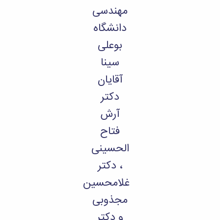
مراکز
مهندسی
مرتبط
بنیاد
دانشگاه
ملی
نخبگان
بوعلی
شرکت
سینا
های
دانش
آقایان
بنیان
آئین
دکتر
نامه ها
و
آرش
فرآیندها
فتاح
آئین
نامه
الحسینی
نامه
های
، دکتر
پژوهشی
غلامحسین
فرم
های
مجذوبی
پژوهشی
و دکتر