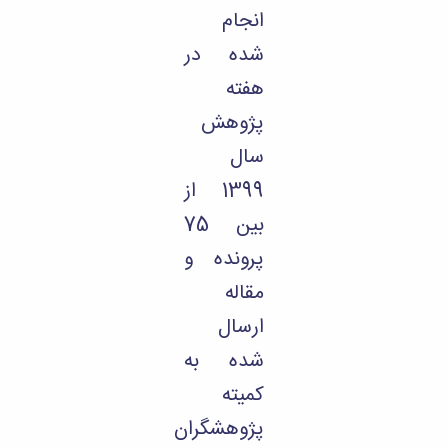
انجام
شده در
هفته
پژوهش
سال
1399 از
بین 75
پرونده و
مقاله
ارسال
شده به
کمیته
پژوهشگران