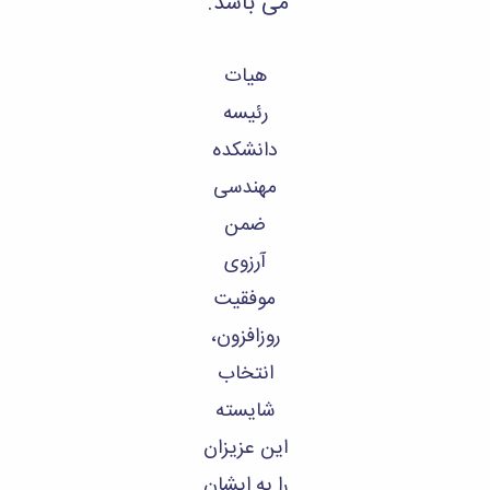
می باشد.
هیات
رئیسه
دانشکده
مهندسی
ضمن
آرزوی
موفقیت
روزافزون،
انتخاب
شایسته
این عزیزان
را به ایشان