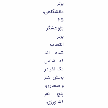
برتر
دانشگاهی،
25
پژوهشگر
برتر
انتخاب
شده اند
که شامل
یک نفر در
بخش هنر
و معماری،
پنج نفر
کشاورزی،