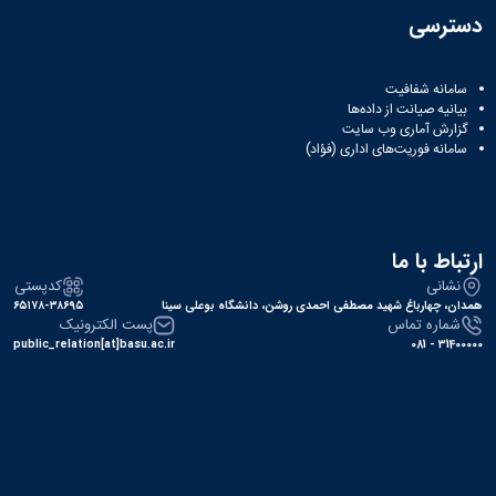
دسترسی
سامانه شفافیت
بیانیه صیانت از داده‌ها
گزارش آماری وب‌ سایت
سامانه فوریت‌های اداری (فؤاد)
ارتباط با ما
نشانی
کدپستی
همدان، چهارباغ شهید مصطفی احمدی روشن، دانشگاه بوعلی سینا
۶۵۱۷۸-۳۸۶۹۵
شماره تماس
پست الکترونیک
public_relation[at]basu.ac.ir
31400000 - 081