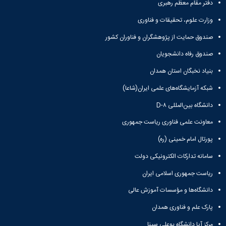
مراکز
دفتر مقام معظم رهبری
مرتبط
بنیاد
وزارت علوم، تحقیقات و فناوری
ملی
صندوق حمایت از پژوهشگران و فناوران کشور
نخبگان
شرکت
صندوق رفاه دانشجویان
های
بنیاد نخبگان استان همدان
دانش
بنیان
شبکه آزمایشگاه‌های علمی ایران(شاعا)
آئین
نامه ها
دانشگاه بین‌المللی D-۸
و
فرآیندها
معاونت علمی فناوری ریاست جمهوری
آئین
پورتال امام خمینی (ره)
نامه
نامه
سامانه تدارکات الکترونیکی دولت
های
ریاست جمهوری اسلامی ایران
پژوهشی
فرم
دانشگاه‌ها و مؤسسات آموزش عالی
های
پژوهشی
پارک علم و فناوری همدان
مرکز آپا دانشگاه بوعلی سینا