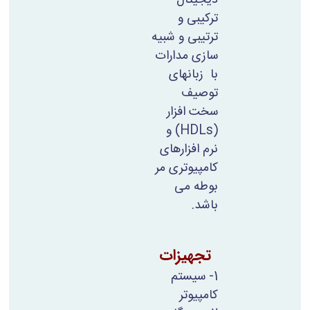
مراکز
مرتبط
ترکیبی و
بنیاد
ترتیبی و شبیه
ملی
سازی مدارات
نخبگان
شرکت
با زبانهای
های
توصیف
دانش
سخت افزار
بنیان
(HDLs)
و
آئین
نامه ها
نرم افزارهای
و
کامپیوتری مر
فرآیندها
آئین
بوطه می
نامه
باشد.
نامه
های
پژوهشی
تجهیزات
فرم
های
1- سیستم
پژوهشی
کامپیوتر