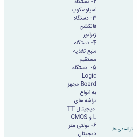
2- دستگاه
اسیلوسکوپ
3- دستگاه
فانکشن
ژنراتور
4- دستگاه
منبع تغذیه
مستقیم
5- دستگاه
Logic
Board
مجهز
به انواع
تراشه های
دیجیتال
TT
L
و
CMOS
6- مولتی متر
توانمندی ها:
دیجیتال