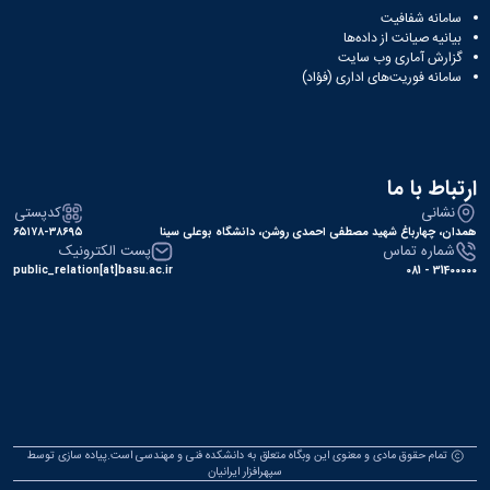
سامانه شفافیت
بیانیه صیانت از داده‌ها
گزارش آماری وب‌ سایت
سامانه فوریت‌های اداری (فؤاد)
ارتباط با ما
نشانی
کدپستی
همدان، چهارباغ شهید مصطفی احمدی روشن، دانشگاه بوعلی سینا
۶۵۱۷۸-۳۸۶۹۵
شماره تماس
پست الکترونیک
public_relation[at]basu.ac.ir
31400000 - 081
تمام حقوق مادی و معنوی این وبگاه متعلق به دانشکده فنی و مهندسی است.پیاده سازی توسط
سپهرافزار ایرانیان