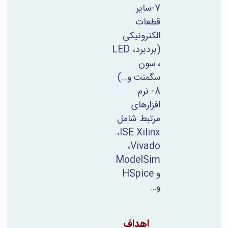
7-سایر
قطعات
الکترونیکی
(بردبرد،
LED
،
سون
سگمنت و...)
8- نرم
افزارهای
مرتبط شامل
،
ISE
Xilinx
،
Vivado
ModelSim
و
HSpice
و
…
اهداف