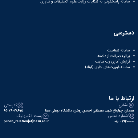
سامانه پاسخگوئی به شکایات وزارت علوم، تحقیقات و فناوری
دسترسی
سامانه شفافیت
بیانیه صیانت از داده‌ها
گزارش آماری وب‌ سایت
سامانه فوریت‌های اداری (فؤاد)
ارتباط با ما
نشانی
کدپستی
همدان، چهارباغ شهید مصطفی احمدی روشن، دانشگاه بوعلی سینا
۶۵۱۷۸-۳۸۶۹۵
شماره تماس
پست الکترونیک
public_relation[at]basu.ac.ir
31400000 - 081