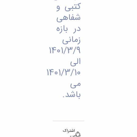
مراکز
کتبی و
مرتبط
بنیاد
شفاهی
ملی
نخبگان
در بازه
شرکت
زمانی
های
دانش
1401/3/9
بنیان
آئین
الی
نامه ها
و
1401/3/10
فرآیندها
آئین
می
نامه
باشد.
نامه
های
پژوهشی
فرم
های
پژوهشی
اشتراک