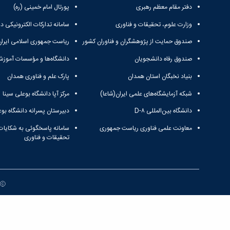
دفتر مقام معظم رهبری
پورتال امام خمینی (ره)
وزارت علوم، تحقیقات و فناوری
سامانه تدارکات الکترونیکی د
صندوق حمایت از پژوهشگران و فناوران کشور
ریاست جمهوری اسلامی ایران
صندوق رفاه دانشجویان
دانشگاه‌ها و مؤسسات آموزش
بنیاد نخبگان استان همدان
پارک علم و فناوری همدان
شبکه آزمایشگاه‌های علمی ایران(شاعا)
مرکز آپا دانشگاه بوعلی سینا
دانشگاه بین‌المللی D-۸
دبیرستان پسرانه دانشگاه بوع
معاونت علمی فناوری ریاست جمهوری
سامانه پاسخگوئی به شکایات
تحقیقات و فناوری