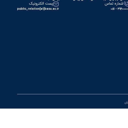
شماره تماس
پست الکترونیک
public_relation[at]basu.ac.ir
31400000 - 0
یان