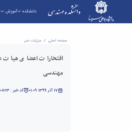
دانشکده
آموزش
پ
افتخارات اعضای هیات علمی دانشکده فنی و مهندس
صفحه اصلی
جزئیات خبر
افتخارات اعضای هیات ع
مهندسی
17 آذر 1399 01:09
کد خبر : 5330823