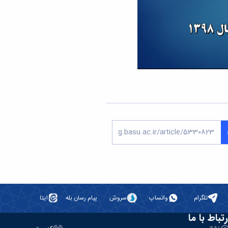
تلگرام
واتساپ
سروش
پیام رسان بله
ایتا
رتباط با ما