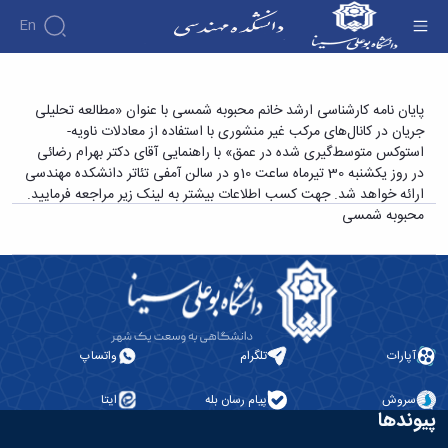
En
دانشکده
ایان نامه کارشناسی ارشد خانم محبوبه شمسی با
پایان نامه کارشناسی ارشد خانم محبوبه شمسی با عنوان «مطالعه تحلیلی
درباره
آموزش
جریان در کانال‌های مرکب غیر منشوری با استفاده از معادلات ناویه-
عنوان «مطالعه تحلیلی جریان در کانال‌های مرکب
دوره
دانشکده
پژوهش
استوکس متوسط‌گیری شده در عمق» با راهنمایی آقای دکتر بهرام رضائی
غیر منشوری با استفاده از معادلات ناویه- استوکس
پژوهش
کارشناسی
تاریخچه
افراد
در روز یکشنبه 30 تیرماه ساعت 10و در سالن آمفی تئاتر دانشکده مهندسی
اساتید
فرم
هفته
گروه
ریاست
متوسط‌گیری شده در عمق» - دانشکده فنی و
ارائه خواهد شد. جهت کسب اطلاعات بیشتر به لینک زیر مراجعه فرمایید.
اساتید
های
ها
پژوهش
دانشکده
مهندسی
محبوبه شمسی
آموزشی
دانشکده
کارگاه ها
و
روسای
گروه
و
اساتید
آئین
پیشین
های
آزمایشگاه
بازنشسته
نامه
افتخارات
آموزشی
ها
ها
کارکنان
آلبوم
مهندسی
گروه
آیین‌نامه‌های
دانشکده
عکس
برق
برق
معاونت
مهندسی
اطلاعات
مهندسی
گروه
آموزشی
تماس
آپارات
تلگرام
واتساپ
مواد
عمران
تحصیلات
سازمان
مهندسی
گروه
تکمیلی
دانشکده
عمران
سروش
پیام رسان بله
ایتا
مکانیک
فرم
معاونت
پیوندها
مهندسی
گروه
ها
آموزشی
صنایع
مواد