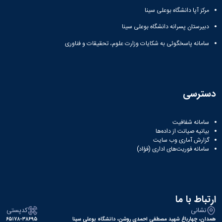
مراکز
مرتبط
مرکز آپا دانشگاه بوعلی سینا
بنیاد
دبیرستان پسرانه دانشگاه بوعلی سینا
ملی
نخبگان
سامانه پاسخگوئی به شکایات وزارت علوم، تحقیقات و فناوری
شرکت
های
دانش
بنیان
آئین
دسترسی
نامه ها
و
فرآیندها
سامانه شفافیت
آئین
بیانیه صیانت از داده‌ها
نامه
گزارش آماری وب‌ سایت
سامانه فوریت‌های اداری (فؤاد)
نامه
های
پژوهشی
فرم
های
ارتباط با ما
پژوهشی
نشانی
کدپستی
همدان، چهارباغ شهید مصطفی احمدی روشن، دانشگاه بوعلی سینا
۶۵۱۷۸-۳۸۶۹۵