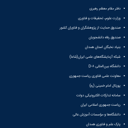
و
معاونت
مهندسی
گروه
آئین
پژوهشی
دفتر مقام معظم رهبری
مکانیک
صنایع
نامه
معاونت
مهندسی
گروه
ها
وزارت علوم، تحقیقات و فناوری
تحصیلات
کامپیوتر
کامپیوتر
سمینارها
تکمیلی
صندوق حمایت از پژوهشگران و فناوران کشور
نشریات
و
کمیته
پژوهش
پایان
منتخب
صندوق رفاه دانشجویان
های
نامه
هیات
مهندسی
بنیاد نخبگان استان همدان
ها
ممیزی
صنایع
آیین‌نامه‌های
کمیته
شبکه آزمایشگاه‌های علمی ایران(شاعا)
در
معاونت
ترفیع
سیستم
آموزشی
دانشگاه بین‌المللی D-۸
شورای
تولید
فرهنگی
معاونت علمی فناوری ریاست جمهوری
Journal
دانشکده
of
پورتال امام خمینی (ره)
Stress
Analysis
سامانه تدارکات الکترونیکی دولت
دفتر
ریاست جمهوری اسلامی ایران
ارتباط
با
دانشگاه‌ها و مؤسسات آموزش عالی
صنعت
کارآموزی
پارک علم و فناوری همدان