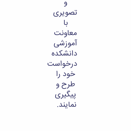
و
تصویری
با
معاونت
آموزشی
دانشکده
درخواست
خود را
طرح و
پیگیری
نمایند.