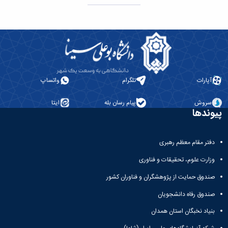
ات
تلگرام
واتساپ
ش
پیام رسان بله
ایتا
ها
مقام معظم رهبری
 علوم، تحقیقات و فناوری
 حمایت از پژوهشگران و فناوران کشور
 رفاه دانشجویان
 نخبگان استان همدان