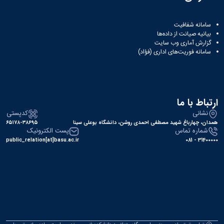
ه شفافیت
 صیانت از داده‌ها
 آماری وب‌ سایت
ه فوریت‌های اداری (فؤاد)
 با ما
نی
کدپستی
هارباغ شهید مصطفی احمدی روشن، دانشگاه بوعلی سینا
۶۵۱۷۸-۳۸۶۹۵
ره تماس
پست الکترونیک
public_relation[at]basu.ac.ir