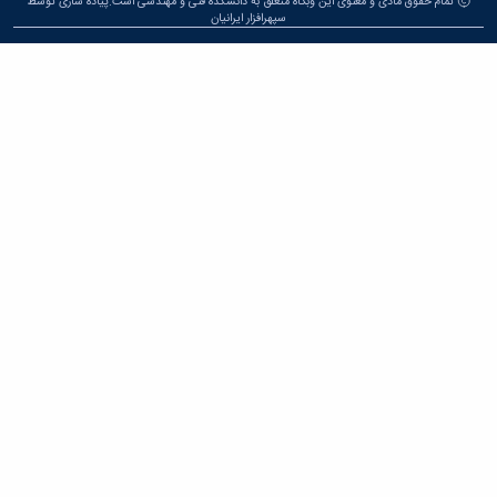
م حقوق مادی و معنوی این وبگاه متعلق به دانشکده فنی و مهندسی است.پیاده سازی توسط
سپهرافزار ایرانیان