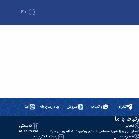
En
تلگرام
واتساپ
سروش
پیام رسان بله
ایتا
رتباط با ما
نشانی
کدپستی
مدان، چهارباغ شهید مصطفی احمدی روشن، دانشگاه بوعلی سینا
۶۵۱۷۸-۳۸۶۹۵
شماره تماس
پست الکترونیک