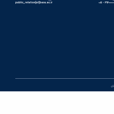
public_relation[at]basu.ac.ir
31400000 - 0
یان