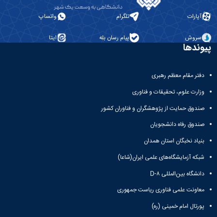
آپارات
تلگرام
واتساپ
سروش
پیام رسان بله
ایتا
پیوندها
دفتر مقام معظم رهبری
وزارت علوم، تحقیقات و فناوری
صندوق حمایت از پژوهشگران و فناوران کشور
صندوق رفاه دانشجویان
بنیاد نخبگان استان همدان
شبکه آزمایشگاه‌های علمی ایران(شاعا)
دانشگاه بین‌المللی D-۸
معاونت علمی فناوری ریاست جمهوری
پورتال امام خمینی (ره)