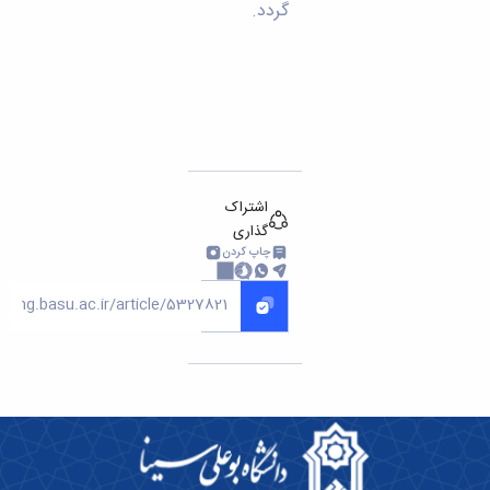
مراکز
گردد.
مرتبط
بنیاد
ملی
نخبگان
شرکت
های
دانش
بنیان
آئین
اشتراک
نامه ها
گذاری
و
چاپ کردن
فرآیندها
آئین
نامه
نامه
های
پژوهشی
فرم
های
پژوهشی