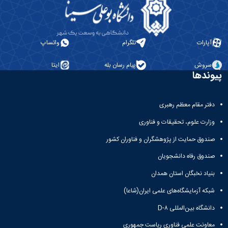
مراکز
مرتبط
بنیاد
ملی
نخبگان
آپارات
تلگرام
واتساپ
شرکت
های
سروش
پیام رسان بله
ایتا
دانش
پیوندها
بنیان
آئین
نامه ها
دفتر مقام معظم رهبری
و
وزارت علوم، تحقیقات و فناوری
فرآیندها
آئین
صندوق حمایت از پژوهشگران و فناوران کشور
نامه
نامه
صندوق رفاه دانشجویان
های
بنیاد نخبگان استان همدان
پژوهشی
فرم
شبکه آزمایشگاه‌های علمی ایران(شاعا)
های
پژوهشی
دانشگاه بین‌المللی D-۸
معاونت علمی فناوری ریاست جمهوری