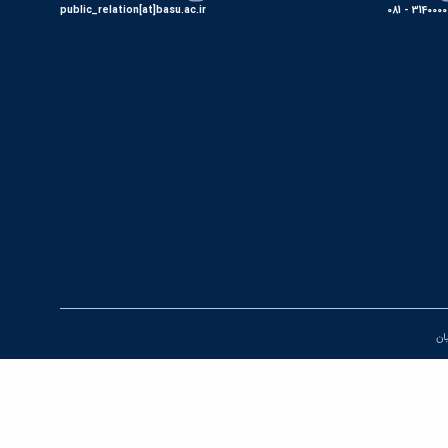
public_relation[at]basu.ac.ir
31400000 - 0
یان