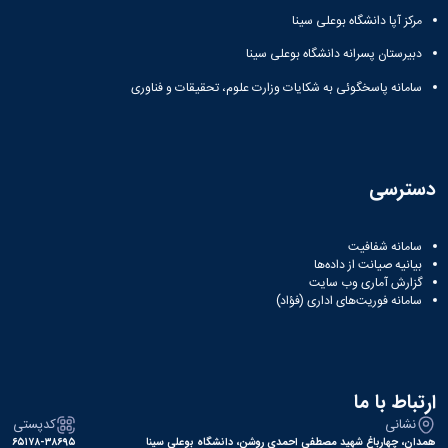
مراکز
مرتبط
مرکز آپا دانشگاه بوعلی سینا
بنیاد
دبیرستان پسرانه دانشگاه بوعلی سینا
ملی
نخبگان
سامانه پاسخگوئی به شکایات وزارت علوم، تحقیقات و فناوری
شرکت
های
دانش
بنیان
آئین
دسترسی
نامه ها
و
فرآیندها
سامانه شفافیت
آئین
بیانیه صیانت از داده‌ها
نامه
گزارش آماری وب‌ سایت
سامانه فوریت‌های اداری (فؤاد)
نامه
های
پژوهشی
فرم
های
ارتباط با ما
پژوهشی
نشانی
کدپستی
همدان، چهارباغ شهید مصطفی احمدی روشن، دانشگاه بوعلی سینا
۶۵۱۷۸-۳۸۶۹۵