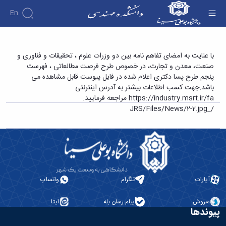
En
دانشکده
تفاهم نامه همکاری بین دو وزارت صنعت، معدن و
با عنایت به امضای تفاهم نامه بین دو وزرات علوم ، تحقیقات و فناوری و
درباره
آموزش
صنعت، معدن و تجارت، در خصوص طرح فرصت مطالعاتی ، فهرست
تجارت و وزارت علوم، تحقیقات و فناوری در
دوره
دانشکده
پژوهش
پنجم طرح پسا دکتری اعلام شده در فایل پیوست قابل مشاهده می
خصوص طرح فرصت مطالعاتی - دانشکده فنی و
پژوهش
کارشناسی
تاریخچه
افراد
باشد.جهت کسب اطلاعات بیشتر به آدرس اینترنتی
اساتید
فرم
هفته
گروه
ریاست
مهندسی
https://industry.msrt.ir/fa
مراجعه فرمایید.
اساتید
های
ها
پژوهش
دانشکده
/_JRS/Files/News/2-2.jpg
آموزشی
دانشکده
کارگاه ها
و
روسای
گروه
و
اساتید
آئین
پیشین
های
آزمایشگاه
بازنشسته
نامه
افتخارات
آموزشی
ها
ها
کارکنان
آلبوم
مهندسی
گروه
آیین‌نامه‌های
دانشکده
عکس
برق
برق
معاونت
مهندسی
اطلاعات
مهندسی
گروه
آموزشی
تماس
آپارات
تلگرام
واتساپ
مواد
عمران
تحصیلات
سازمان
مهندسی
گروه
تکمیلی
دانشکده
عمران
سروش
پیام رسان بله
ایتا
مکانیک
فرم
معاونت
پیوندها
مهندسی
گروه
ها
آموزشی
صنایع
مواد