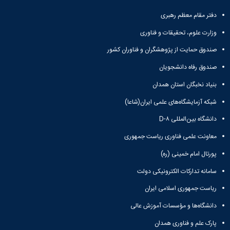
و
معاونت
مهندسی
گروه
آئین
پژوهشی
دفتر مقام معظم رهبری
مکانیک
صنایع
نامه
معاونت
مهندسی
گروه
ها
وزارت علوم، تحقیقات و فناوری
تحصیلات
کامپیوتر
کامپیوتر
سمینارها
تکمیلی
صندوق حمایت از پژوهشگران و فناوران کشور
نشریات
و
کمیته
پژوهش
پایان
منتخب
صندوق رفاه دانشجویان
های
نامه
هیات
مهندسی
بنیاد نخبگان استان همدان
ها
ممیزی
صنایع
آیین‌نامه‌های
کمیته
شبکه آزمایشگاه‌های علمی ایران(شاعا)
در
معاونت
ترفیع
سیستم
آموزشی
دانشگاه بین‌المللی D-۸
شورای
تولید
فرهنگی
معاونت علمی فناوری ریاست جمهوری
Journal
دانشکده
of
پورتال امام خمینی (ره)
Stress
Analysis
سامانه تدارکات الکترونیکی دولت
دفتر
ریاست جمهوری اسلامی ایران
ارتباط
با
دانشگاه‌ها و مؤسسات آموزش عالی
صنعت
کارآموزی
پارک علم و فناوری همدان