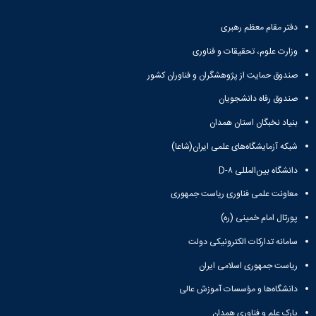
مراکز
مرتبط
بنیاد
دفتر مقام معظم رهبری
ملی
وزارت علوم، تحقیقات و فناوری
نخبگان
شرکت
صندوق حمایت از پژوهشگران و فناوران کشور
های
صندوق رفاه دانشجویان
دانش
بنیان
بنیاد نخبگان استان همدان
آئین
نامه ها
شبکه آزمایشگاه‌های علمی ایران(شاعا)
و
فرآیندها
دانشگاه بین‌المللی D-۸
آئین
معاونت علمی فناوری ریاست جمهوری
نامه
نامه
پورتال امام خمینی (ره)
های
سامانه تدارکات الکترونیکی دولت
پژوهشی
فرم
ریاست جمهوری اسلامی ایران
های
پژوهشی
دانشگاه‌ها و مؤسسات آموزش عالی
پارک علم و فناوری همدان