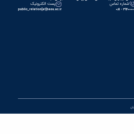
شماره تماس
پست الکترونیک
public_relation[at]basu.ac.ir
31400000 - 0
یان