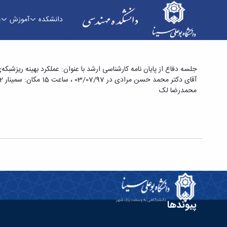
دانشکده
آموزش
پ
جلسه دفاع از پایان نامه کارشناسی ارشد با عنوان: 
جلسه دفاع از پایان نامه کارشناسی ارشد با عنوان: عملکرد بهینه ریز
آقای دکتر محمد حسن مرادی در 03/07/97 ، ساعت 15 مکان: سمینار 2 گروه برق برگزار میگردد. علاقمندان جهت کسب اطلاعات یبشتر به لینک زیر مراجعه نمایند
اهداف اقتصادی، زیست محیطی و فنی پژوهشگر: م
محمدرضا لک
پیوندها