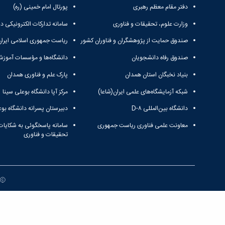
دفتر مقام معظم رهبری
پورتال امام خمینی (ره)
وزارت علوم، تحقیقات و فناوری
سامانه تدارکات الکترونیکی د
صندوق حمایت از پژوهشگران و فناوران کشور
ریاست جمهوری اسلامی ایران
صندوق رفاه دانشجویان
دانشگاه‌ها و مؤسسات آموزش
بنیاد نخبگان استان همدان
پارک علم و فناوری همدان
شبکه آزمایشگاه‌های علمی ایران(شاعا)
مرکز آپا دانشگاه بوعلی سینا
دانشگاه بین‌المللی D-۸
دبیرستان پسرانه دانشگاه بوع
معاونت علمی فناوری ریاست جمهوری
سامانه پاسخگوئی به شکایات
تحقیقات و فناوری