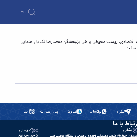
En
خصه‌های افتی ریزتولیدات کنترل پذیر براساس
هداف اقتصادی، زیست محیطی و فنی پژوهشگر: محمدرضا لک با راهنمایی
تلگرام
واتساپ
سروش
پیام رسان بله
ایتا
رتباط با ما
نشانی
کدپستی
مدان، چهارباغ شهید مصطفی احمدی روشن، دانشگاه بوعلی سینا
۶۵۱۷۸-۳۸۶۹۵