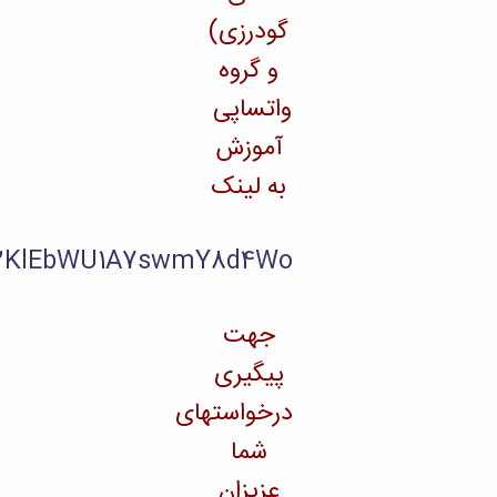
https://chat.whatsapp.com/GE52KlEb