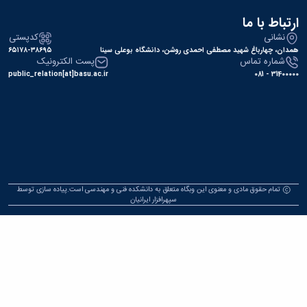
کدپستی
۶۵۱۷۸-۳۸۶۹۵
پست ا
public_relation
تمام حقوق مادی