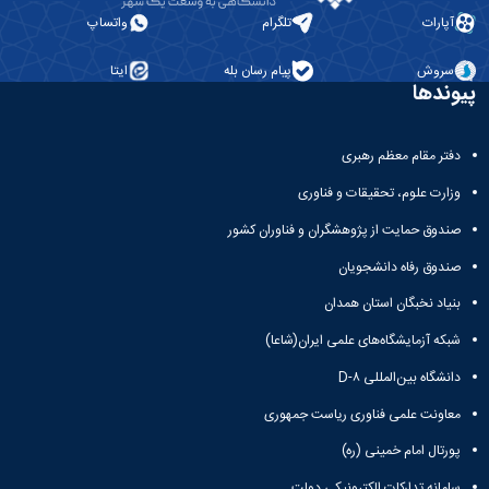
آپارات
تلگرام
واتساپ
سروش
پیام رسان بله
ایتا
پیوندها
دفتر مقام معظم رهبری
وزارت علوم، تحقیقات و فناوری
صندوق حمایت از پژوهشگران و فناوران کشور
صندوق رفاه دانشجویان
بنیاد نخبگان استان همدان
شبکه آزمایشگاه‌های علمی ایران(شاعا)
دانشگاه بین‌المللی D-۸
معاونت علمی فناوری ریاست جمهوری
پورتال امام خمینی (ره)
سامانه تدارکات الکترونیکی دولت