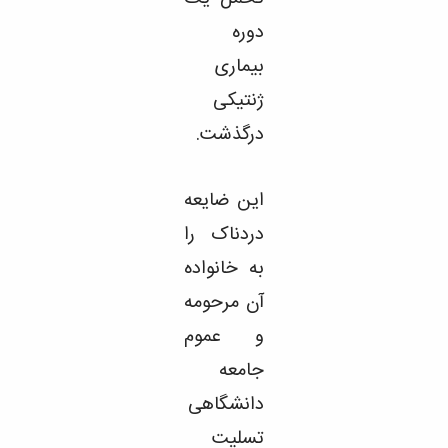
مراکز
مرتبط
دوره
بنیاد
ملی
بیماری
نخبگان
ژنتیکی
شرکت
های
درگذشت.
دانش
بنیان
آئین
این ضایعه
نامه ها
و
دردناک را
فرآیندها
آئین
به خانواده
نامه
آن مرحومه
نامه
های
و عموم
پژوهشی
فرم
جامعه
های
دانشگاهی
پژوهشی
تسلیت