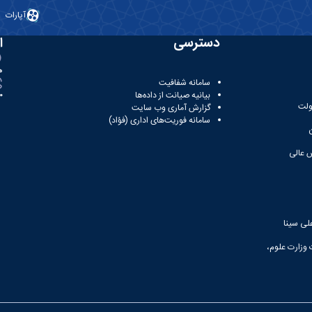
آپارات
دسترسی
ا
ه
سامانه شفافیت
بیانیه صیانت از داده‌ها
81
ولت
گزارش آماری وب‌ سایت
سامانه فوریت‌های اداری (فؤاد)
 عالی
لی سینا
 وزارت علوم،