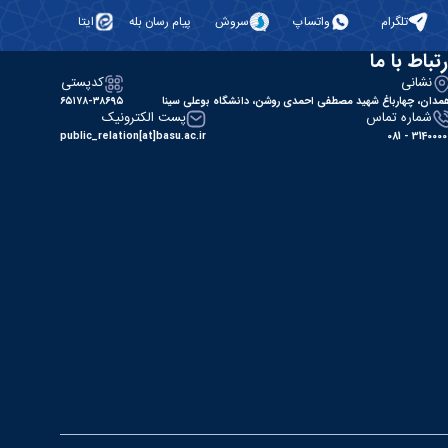
تلگرام
واتساپ
سروش
پیام رسان بله
ایتا
رتباط با ما
نشانی
کدپستی
مدان، چهارباغ شهید مصطفی احمدی روشن، دانشگاه بوعلی سینا
۶۵۱۷۸-۳۸۶۹۵
شماره تماس
پست الکترونیک
public_relation[at]basu.ac.ir
31400000 - 0