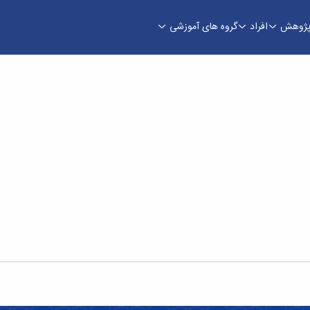
ژوهش
افراد
گروه های آموزشی
کانیک آقای سیدعیسی مینویی با عنوان «توربین‌های 