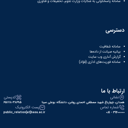
مراکز
سامانه پاسخگوئی به شکایات وزارت علوم، تحقیقات و فناوری
مرتبط
بنیاد
ملی
نخبگان
شرکت
دسترسی
های
دانش
سامانه شفافیت
بنیان
بیانیه صیانت از داده‌ها
آئین
گزارش آماری وب‌ سایت
نامه ها
سامانه فوریت‌های اداری (فؤاد)
و
فرآیندها
آئین
نامه
نامه
ارتباط با ما
های
نشانی
کدپستی
پژوهشی
همدان، چهارباغ شهید مصطفی احمدی روشن، دانشگاه بوعلی سینا
۶۵۱۷۸-۳۸۶۹۵
فرم
شماره تماس
پست الکترونیک
های
public_relation[at]basu.ac.ir
31400000 - 081
پژوهشی