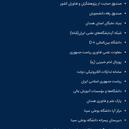
و
معاونت
مهندسی
صندوق حمایت از پژوهشگران و فناوران کشور
گروه
آئین
پژوهشی
مکانیک
صنایع
نامه
معاونت
صندوق رفاه دانشجویان
مهندسی
گروه
ها
تحصیلات
کامپیوتر
کامپیوتر
بنیاد نخبگان استان همدان
سمینارها
تکمیلی
نشریات
و
کمیته
شبکه آزمایشگاه‌های علمی ایران(شاعا)
پژوهش
پایان
منتخب
های
نامه
دانشگاه بین‌المللی D-۸
هیات
مهندسی
ها
ممیزی
معاونت علمی فناوری ریاست جمهوری
صنایع
آیین‌نامه‌های
کمیته
در
معاونت
ترفیع
پورتال امام خمینی (ره)
سیستم
آموزشی
شورای
تولید
سامانه تدارکات الکترونیکی دولت
فرهنگی
Journal
دانشکده
ریاست جمهوری اسلامی ایران
of
Stress
دانشگاه‌ها و مؤسسات آموزش عالی
Analysis
دفتر
پارک علم و فناوری همدان
ارتباط
مرکز آپا دانشگاه بوعلی سینا
با
صنعت
دبیرستان پسرانه دانشگاه بوعلی سینا
کارآموزی