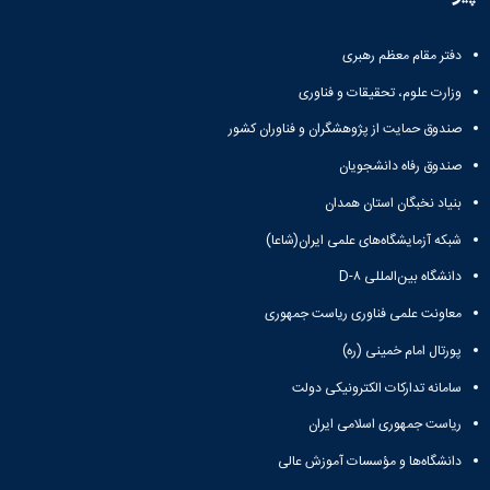
و
معاونت
مهندسی
گروه
آئین
پژوهشی
مکانیک
صنایع
نامه
معاونت
دفتر مقام معظم رهبری
مهندسی
گروه
ها
تحصیلات
کامپیوتر
کامپیوتر
سمینارها
وزارت علوم، تحقیقات و فناوری
تکمیلی
نشریات
و
کمیته
صندوق حمایت از پژوهشگران و فناوران کشور
پژوهش
پایان
منتخب
های
نامه
هیات
صندوق رفاه دانشجویان
مهندسی
ها
ممیزی
صنایع
بنیاد نخبگان استان همدان
آیین‌نامه‌های
کمیته
در
معاونت
ترفیع
شبکه آزمایشگاه‌های علمی ایران(شاعا)
سیستم
آموزشی
شورای
تولید
دانشگاه بین‌المللی D-۸
فرهنگی
Journal
دانشکده
معاونت علمی فناوری ریاست جمهوری
of
Stress
پورتال امام خمینی (ره)
Analysis
دفتر
سامانه تدارکات الکترونیکی دولت
ارتباط
با
ریاست جمهوری اسلامی ایران
صنعت
دانشگاه‌ها و مؤسسات آموزش عالی
کارآموزی