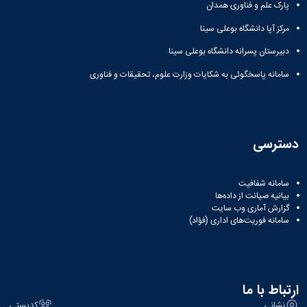
مراکز
پارک علم و فناوری همدان
مرتبط
بنیاد
مرکز آپا دانشگاه بوعلی سینا
ملی
دبیرستان پسرانه دانشگاه بوعلی سینا
نخبگان
شرکت
سامانه پاسخگوئی به شکایات وزارت علوم، تحقیقات و فناوری
های
دانش
بنیان
آئین
نامه ها
دسترسی
و
فرآیندها
آئین
سامانه شفافیت
نامه
بیانیه صیانت از داده‌ها
نامه
گزارش آماری وب‌ سایت
سامانه فوریت‌های اداری (فؤاد)
های
پژوهشی
فرم
های
پژوهشی
ارتباط با ما
نشانی
کدپستی