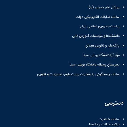
مراکز
مرتبط
پورتال امام خمینی (ره)
بنیاد
ملی
سامانه تدارکات الکترونیکی دولت
نخبگان
ریاست جمهوری اسلامی ایران
شرکت
های
دانشگاه‌ها و مؤسسات آموزش عالی
دانش
پارک علم و فناوری همدان
بنیان
آئین
مرکز آپا دانشگاه بوعلی سینا
نامه ها
و
دبیرستان پسرانه دانشگاه بوعلی سینا
فرآیندها
آئین
سامانه پاسخگوئی به شکایات وزارت علوم، تحقیقات و فناوری
نامه
نامه
های
پژوهشی
دسترسی
فرم
های
پژوهشی
سامانه شفافیت
بیانیه صیانت از داده‌ها