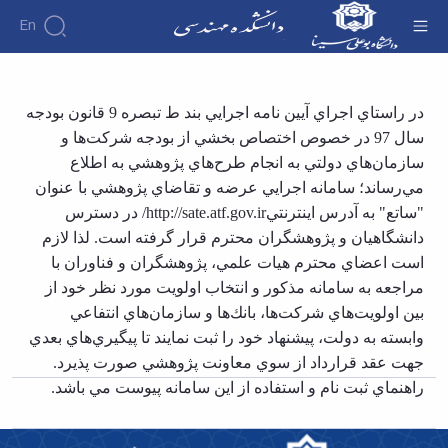
En
دانشکده
سامانه اجرایی عرضه و تقاضای پژوهشی - دانشکده
در راستاي اجراي آيين نامه اجرايي بند ط تبصره 9 قانون بودجه
درباره
آموزش
فنی و مهندسی
سال 97 در خصوص اختصاص بخشي از بودجه شركت‌ها و
دوره
دانشکده
پژوهش
پژوهش
کارشناسی
تاریخچه
افراد
سازمان‌هاي دولتي به انجام طرح‌هاي پژوهشي به اطلاع
اساتید
فرم
هفته
گروه
ریاست
مي‌رساند؛ سامانه اجرايي عرضه و تقاضاي پژوهشي با عنوان
اساتید
های
ها
پژوهش
دانشکده
"ساتع" به آدرس اينترنتي
http://sate.atf.gov.ir/
در دسترس
آموزشی
دانشکده
کارگاه ها
و
روسای
گروه
دانشگاهيان و پژوهشگران محترم قرار گرفته است. لذا لازم
و
اساتید
آئین
پیشین
های
آزمایشگاه
بازنشسته
نامه
است اعضاي محترم هيات علمي، پژوهشگران و فناوران با
افتخارات
آموزشی
ها
ها
کارکنان
آلبوم
مراجعه به سامانه مذكور و انتخاب اولويت مورد نظر خود از
مهندسی
گروه
آیین‌نامه‌های
دانشکده
عکس
بين اولويت‌هاي شركت‌ها، بانك‌ها و سازمان‌هاي انتفاعي
برق
برق
معاونت
مهندسی
اطلاعات
مهندسی
وابسته به دولت، پيشنهاد خود را ثبت نمايند تا پيگيري‌هاي بعدي
گروه
آموزشی
تماس
مواد
عمران
جهت عقد قرارداد از سوي معاونت پژوهشي صورت پذيرد.
تحصیلات
سازمان
مهندسی
گروه
تکمیلی
دانشکده
راهنماي ثبت نام و استفاده از اين سامانه پيوست مي باشد.
عمران
مکانیک
فرم
معاونت
مهندسی
گروه
ها
آموزشی
صنایع
مواد