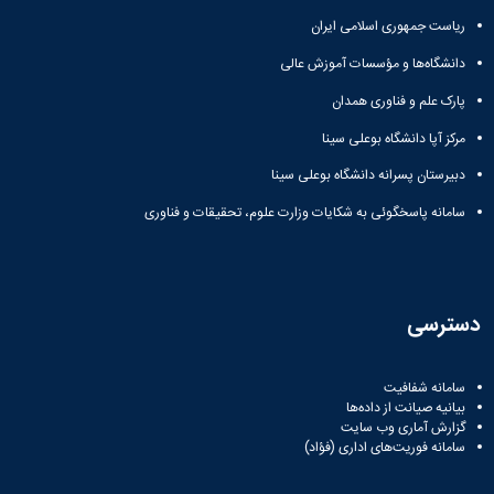
مراکز
مرتبط
ریاست جمهوری اسلامی ایران
بنیاد
دانشگاه‌ها و مؤسسات آموزش عالی
ملی
نخبگان
پارک علم و فناوری همدان
شرکت
های
مرکز آپا دانشگاه بوعلی سینا
دانش
دبیرستان پسرانه دانشگاه بوعلی سینا
بنیان
آئین
سامانه پاسخگوئی به شکایات وزارت علوم، تحقیقات و فناوری
نامه ها
و
فرآیندها
آئین
نامه
دسترسی
نامه
های
پژوهشی
سامانه شفافیت
فرم
بیانیه صیانت از داده‌ها
های
گزارش آماری وب‌ سایت
سامانه فوریت‌های اداری (فؤاد)
پژوهشی