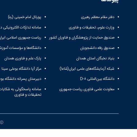
دفتر مقام معظم رهبری
پورتال امام خمینی (ره)
وزارت علوم، تحقیقات و فناوری
سامانه تدارکات الکترونیکی د
صندوق حمایت از پژوهشگران و فناوران کشور
ریاست جمهوری اسلامی ایران
صندوق رفاه دانشجویان
دانشگاه‌ها و مؤسسات آموزش
بنیاد نخبگان استان همدان
پارک علم و فناوری همدان
شبکه آزمایشگاه‌های علمی ایران(شاعا)
مرکز آپا دانشگاه بوعلی سینا
دانشگاه بین‌المللی D-۸
دبیرستان پسرانه دانشگاه بوع
معاونت علمی فناوری ریاست جمهوری
سامانه پاسخگوئی به شکایات
تحقیقات و فناوری