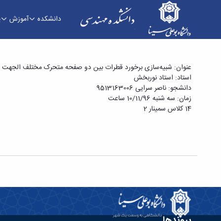
دانشکده
آموزش
پ
سمینار کارشناسیی ارشد آقای ناصر سرائی با عوان
عنوان: شبیه‌سازی برخورد قطرات بین دو صفحه متحرک مختلف الجهت
استاد: استاد نوربخش
دانشجو: ناصر سرایی 9513163006
زمان: سه شنبه 10/11/96 ساعت
14 کلاس سمینار 2
پیوندها