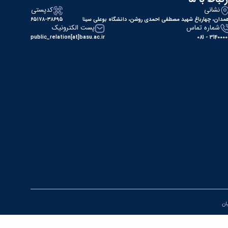
نشانی
کدپستی
مدان، چهارباغ شهید مصطفی احمدی روشن، دانشگاه بوعلی سینا
۶۵۱۷۸-۳۸۶۹۵
شماره تماس
پست الکترونیک
public_relation[at]basu.ac.ir
31400000 - 0
یان