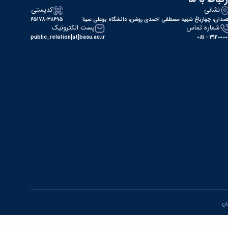
نشانی
کدپستی
مدان، چهارباغ شهید مصطفی احمدی روشن، دانشگاه بوعلی سینا
۶۵۱۷۸-۳۸۶۹۵
شماره تماس
پست الکترونیک
public_relation[at]basu.ac.ir
31400000 - 0
یان