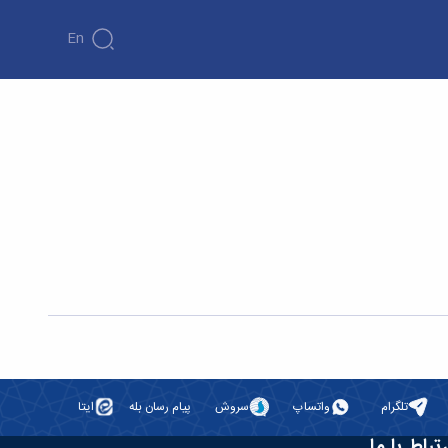
En
سمینار کارشناسی ارشد آقای جلال زارعی با نوان «انتقال حرارت جابه جایی طبیعی در سیال ویسکوپلاستیک مدل CASSON بین دو استوانه هم مرکز» -
تلگرام
واتساپ
سروش
پیام رسان بله
ایتا
رتباط با ما