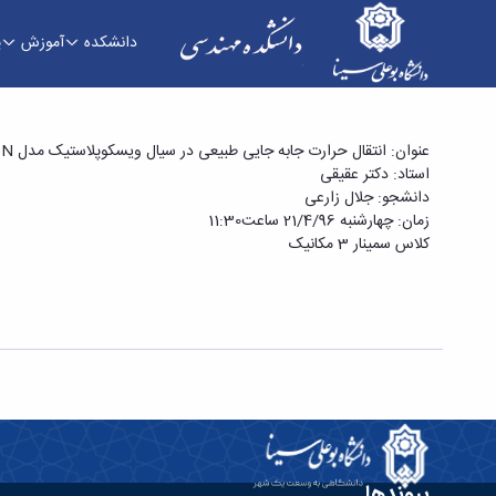
دانشکده
آموزش
پ
عنوان: انتقال حرارت جابه جایی طبیعی در سیال ویسکوپلاستیک مدل CASSON بین دو استوانه هم مرکز
استاد: دکتر عقیقی
دانشکده فنی و مهندسی
دانشجو: جلال زارعی
زمان: چهارشنبه 21/4/96 ساعت11:30
کلاس سمینار 3 مکانیک
پیوندها