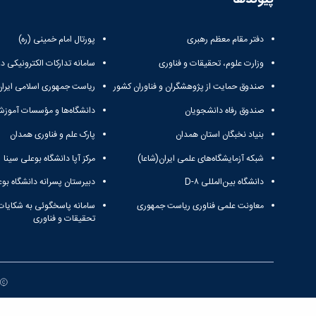
دفتر مقام معظم رهبری
پورتال امام خمینی (ره)
وزارت علوم، تحقیقات و فناوری
سامانه تدارکات الکترونیکی د
صندوق حمایت از پژوهشگران و فناوران کشور
ریاست جمهوری اسلامی ایران
صندوق رفاه دانشجویان
دانشگاه‌ها و مؤسسات آموزش
بنیاد نخبگان استان همدان
پارک علم و فناوری همدان
شبکه آزمایشگاه‌های علمی ایران(شاعا)
مرکز آپا دانشگاه بوعلی سینا
دانشگاه بین‌المللی D-۸
دبیرستان پسرانه دانشگاه بوع
معاونت علمی فناوری ریاست جمهوری
سامانه پاسخگوئی به شکایات
تحقیقات و فناوری