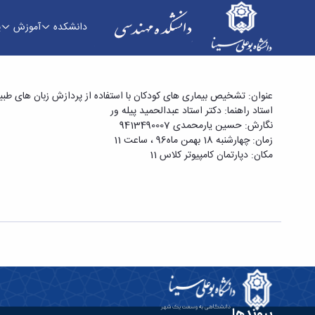
دانشکده
آموزش
پ
سمینار کارشناسی ارشد آقای حسین یارمحمدی با عن
عنوان: تشخیص بیماری های کودکان با استفاده از پردازش زبان های طب
استاد راهنما: دکتر استاد عبدالحمید پیله ور
نگارش: حسین یارمحمدی 9413490007
زمان: چهارشنبه 18 بهمن ماه96 ، ساعت 11
مکان: دپارتمان کامپیوتر کلاس 11
پیوندها