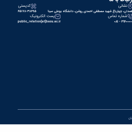
نشانی
کدپستی
مدان، چهارباغ شهید مصطفی احمدی روشن، دانشگاه بوعلی سینا
۶۵۱۷۸-۳۸۶۹۵
شماره تماس
پست الکترونیک
public_relation[at]basu.ac.ir
31400000 - 0
یان