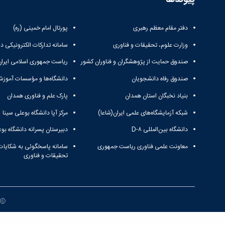
دفتر مقام معظم رهبری
پورتال امام خمینی (ره)
وزارت علوم، تحقیقات و فناوری
سامانه تدارکات الکترونیکی د
صندوق حمایت از پژوهشگران و فناوران کشور
ریاست جمهوری اسلامی ایران
صندوق رفاه دانشجویان
دانشگاه‌ها و مؤسسات آموزش
بنیاد نخبگان استان همدان
پارک علم و فناوری همدان
شبکه آزمایشگاه‌های علمی ایران(شاعا)
مرکز آپا دانشگاه بوعلی سینا
دانشگاه بین‌المللی D-۸
دبیرستان پسرانه دانشگاه بوع
معاونت علمی فناوری ریاست جمهوری
سامانه پاسخگوئی به شکایات
تحقیقات و فناوری