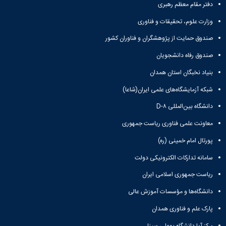
و
معاونت
دفتر مقام معظم رهبری
مهندسی
گروه
آئین
پژوهشی
مکانیک
صنایع
نامه
وزارت علوم، تحقیقات و فناوری
معاونت
مهندسی
گروه
ها
تحصیلات
کامپیوتر
صندوق حمایت از پژوهشگران و فناوران کشور
کامپیوتر
سمینارها
تکمیلی
نشریات
و
کمیته
صندوق رفاه دانشجویان
پژوهش
پایان
منتخب
های
بنیاد نخبگان استان همدان
نامه
هیات
مهندسی
ها
ممیزی
شبکه آزمایشگاه‌های علمی ایران(شاعا)
صنایع
آیین‌نامه‌های
کمیته
در
معاونت
دانشگاه بین‌المللی D-۸
ترفیع
سیستم
آموزشی
شورای
معاونت علمی فناوری ریاست جمهوری
تولید
فرهنگی
Journal
دانشکده
پورتال امام خمینی (ره)
of
Stress
سامانه تدارکات الکترونیکی دولت
Analysis
ریاست جمهوری اسلامی ایران
دفتر
ارتباط
دانشگاه‌ها و مؤسسات آموزش عالی
با
صنعت
پارک علم و فناوری همدان
کارآموزی
مرکز آپا دانشگاه بوعلی سینا