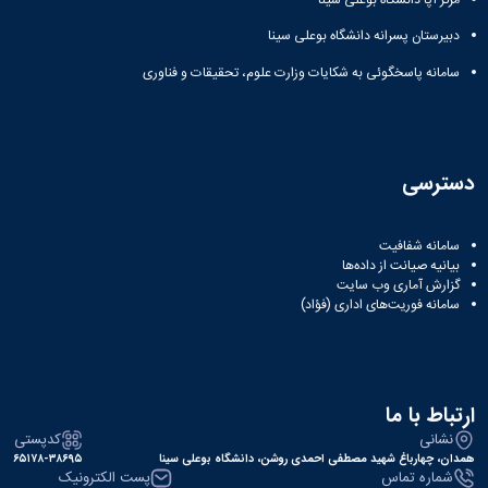
مراکز
مرتبط
دبیرستان پسرانه دانشگاه بوعلی سینا
بنیاد
ملی
سامانه پاسخگوئی به شکایات وزارت علوم، تحقیقات و فناوری
نخبگان
شرکت
های
دانش
بنیان
دسترسی
آئین
نامه ها
و
سامانه شفافیت
فرآیندها
بیانیه صیانت از داده‌ها
آئین
گزارش آماری وب‌ سایت
سامانه فوریت‌های اداری (فؤاد)
نامه
نامه
های
پژوهشی
فرم
ارتباط با ما
های
نشانی
کدپستی
پژوهشی
همدان، چهارباغ شهید مصطفی احمدی روشن، دانشگاه بوعلی سینا
۶۵۱۷۸-۳۸۶۹۵
شماره تماس
پست الکترونیک