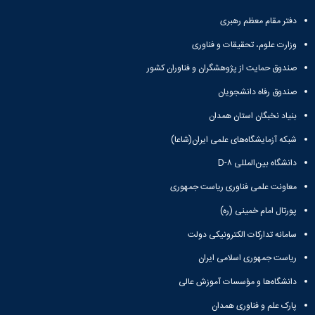
و
معاونت
مهندسی
گروه
آئین
پژوهشی
دفتر مقام معظم رهبری
مکانیک
صنایع
نامه
معاونت
مهندسی
گروه
ها
وزارت علوم، تحقیقات و فناوری
تحصیلات
کامپیوتر
کامپیوتر
سمینارها
تکمیلی
صندوق حمایت از پژوهشگران و فناوران کشور
نشریات
و
کمیته
پژوهش
پایان
منتخب
صندوق رفاه دانشجویان
های
نامه
هیات
مهندسی
بنیاد نخبگان استان همدان
ها
ممیزی
صنایع
آیین‌نامه‌های
کمیته
شبکه آزمایشگاه‌های علمی ایران(شاعا)
در
معاونت
ترفیع
سیستم
آموزشی
دانشگاه بین‌المللی D-۸
شورای
تولید
فرهنگی
معاونت علمی فناوری ریاست جمهوری
Journal
دانشکده
of
پورتال امام خمینی (ره)
Stress
Analysis
سامانه تدارکات الکترونیکی دولت
دفتر
ریاست جمهوری اسلامی ایران
ارتباط
با
دانشگاه‌ها و مؤسسات آموزش عالی
صنعت
کارآموزی
پارک علم و فناوری همدان