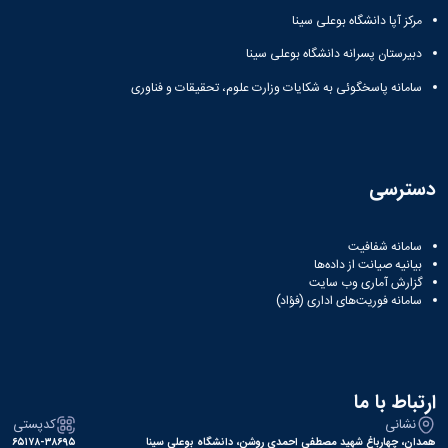
مراکز
مرتبط
مرکز آپا دانشگاه بوعلی سینا
بنیاد
دبیرستان پسرانه دانشگاه بوعلی سینا
ملی
نخبگان
سامانه پاسخگوئی به شکایات وزارت علوم، تحقیقات و فناوری
شرکت
های
دانش
بنیان
آئین
دسترسی
نامه ها
و
فرآیندها
سامانه شفافیت
آئین
بیانیه صیانت از داده‌ها
نامه
گزارش آماری وب‌ سایت
سامانه فوریت‌های اداری (فؤاد)
نامه
های
پژوهشی
فرم
های
ارتباط با ما
پژوهشی
نشانی
کدپستی
همدان، چهارباغ شهید مصطفی احمدی روشن، دانشگاه بوعلی سینا
۶۵۱۷۸-۳۸۶۹۵