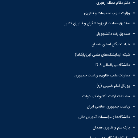
و
معاونت
دفتر مقام معظم رهبری
مهندسی
گروه
آئین
پژوهشی
مکانیک
صنایع
نامه
وزارت علوم، تحقیقات و فناوری
معاونت
مهندسی
گروه
ها
تحصیلات
کامپیوتر
صندوق حمایت از پژوهشگران و فناوران کشور
کامپیوتر
سمینارها
تکمیلی
نشریات
و
کمیته
صندوق رفاه دانشجویان
پژوهش
پایان
منتخب
های
بنیاد نخبگان استان همدان
نامه
هیات
مهندسی
ها
ممیزی
شبکه آزمایشگاه‌های علمی ایران(شاعا)
صنایع
آیین‌نامه‌های
کمیته
در
معاونت
دانشگاه بین‌المللی D-۸
ترفیع
سیستم
آموزشی
شورای
معاونت علمی فناوری ریاست جمهوری
تولید
فرهنگی
Journal
دانشکده
پورتال امام خمینی (ره)
of
Stress
سامانه تدارکات الکترونیکی دولت
Analysis
ریاست جمهوری اسلامی ایران
دفتر
ارتباط
دانشگاه‌ها و مؤسسات آموزش عالی
با
صنعت
پارک علم و فناوری همدان
کارآموزی
مرکز آپا دانشگاه بوعلی سینا