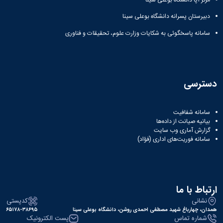
مراکز
مرتبط
دبیرستان پسرانه دانشگاه بوعلی سینا
بنیاد
ملی
سامانه پاسخگوئی به شکایات وزارت علوم، تحقیقات و فناوری
نخبگان
شرکت
های
دانش
بنیان
دسترسی
آئین
نامه ها
و
سامانه شفافیت
فرآیندها
بیانیه صیانت از داده‌ها
آئین
گزارش آماری وب‌ سایت
سامانه فوریت‌های اداری (فؤاد)
نامه
نامه
های
پژوهشی
فرم
ارتباط با ما
های
نشانی
کدپستی
پژوهشی
همدان، چهارباغ شهید مصطفی احمدی روشن، دانشگاه بوعلی سینا
۶۵۱۷۸-۳۸۶۹۵
شماره تماس
پست الکترونیک