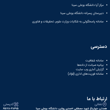
مراکز
مرتبط
مرکز آپا دانشگاه بوعلی سینا
بنیاد
دبیرستان پسرانه دانشگاه بوعلی سینا
ملی
نخبگان
سامانه پاسخگوئی به شکایات وزارت علوم، تحقیقات و فناوری
شرکت
های
دانش
بنیان
آئین
دسترسی
نامه ها
و
فرآیندها
سامانه شفافیت
آئین
بیانیه صیانت از داده‌ها
نامه
گزارش آماری وب‌ سایت
سامانه فوریت‌های اداری (فؤاد)
نامه
های
پژوهشی
فرم
های
ارتباط با ما
پژوهشی
نشانی
کدپستی
همدان، چهارباغ شهید مصطفی احمدی روشن، دانشگاه بوعلی سینا
۶۵۱۷۸-۳۸۶۹۵