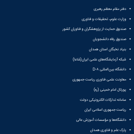
و
معاونت
مهندسی
گروه
آئین
پژوهشی
دفتر مقام معظم رهبری
مکانیک
صنایع
نامه
معاونت
مهندسی
گروه
ها
وزارت علوم، تحقیقات و فناوری
تحصیلات
کامپیوتر
کامپیوتر
سمینارها
تکمیلی
صندوق حمایت از پژوهشگران و فناوران کشور
نشریات
و
کمیته
پژوهش
پایان
منتخب
صندوق رفاه دانشجویان
های
نامه
هیات
مهندسی
بنیاد نخبگان استان همدان
ها
ممیزی
صنایع
آیین‌نامه‌های
کمیته
شبکه آزمایشگاه‌های علمی ایران(شاعا)
در
معاونت
ترفیع
سیستم
آموزشی
دانشگاه بین‌المللی D-۸
شورای
تولید
فرهنگی
معاونت علمی فناوری ریاست جمهوری
Journal
دانشکده
of
پورتال امام خمینی (ره)
Stress
Analysis
سامانه تدارکات الکترونیکی دولت
دفتر
ریاست جمهوری اسلامی ایران
ارتباط
با
دانشگاه‌ها و مؤسسات آموزش عالی
صنعت
کارآموزی
پارک علم و فناوری همدان