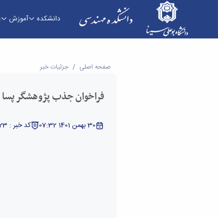
دانشکده
آموزش
پ
فراخوان جذب پژوهشگر پسا دکتری دانشگاه الزهرا 
صفحه اصلی
جزئیات خبر
فراخوان جذب پژوهشگر پسا دک
30 بهمن 1401 07:32
کد خبر : 5328323