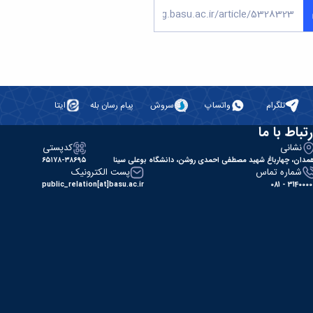
تلگرام
واتساپ
سروش
پیام رسان بله
ایتا
رتباط با ما
نشانی
کدپستی
مدان، چهارباغ شهید مصطفی احمدی روشن، دانشگاه بوعلی سینا
۶۵۱۷۸-۳۸۶۹۵
شماره تماس
پست الکترونیک
public_relation[at]basu.ac.ir
31400000 - 0