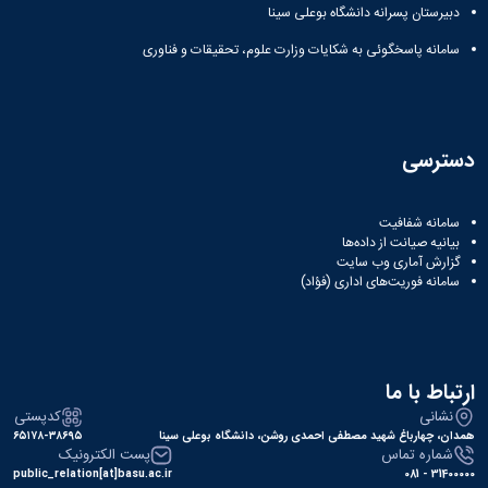
مراکز
دبیرستان پسرانه دانشگاه بوعلی سینا
مرتبط
بنیاد
سامانه پاسخگوئی به شکایات وزارت علوم، تحقیقات و فناوری
ملی
نخبگان
شرکت
های
دانش
دسترسی
بنیان
آئین
نامه ها
سامانه شفافیت
و
بیانیه صیانت از داده‌ها
فرآیندها
گزارش آماری وب‌ سایت
سامانه فوریت‌های اداری (فؤاد)
آئین
نامه
نامه
های
پژوهشی
ارتباط با ما
فرم
نشانی
کدپستی
های
همدان، چهارباغ شهید مصطفی احمدی روشن، دانشگاه بوعلی سینا
۶۵۱۷۸-۳۸۶۹۵
پژوهشی
شماره تماس
پست الکترونیک
public_relation[at]basu.ac.ir
31400000 - 081