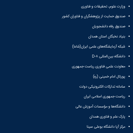
و
معاونت
مهندسی
گروه
آئین
وزارت علوم، تحقیقات و فناوری
پژوهشی
مکانیک
صنایع
نامه
معاونت
مهندسی
صندوق حمایت از پژوهشگران و فناوران کشور
گروه
ها
تحصیلات
کامپیوتر
کامپیوتر
سمینارها
تکمیلی
صندوق رفاه دانشجویان
نشریات
و
کمیته
پژوهش
بنیاد نخبگان استان همدان
پایان
منتخب
های
نامه
هیات
شبکه آزمایشگاه‌های علمی ایران(شاعا)
مهندسی
ها
ممیزی
صنایع
آیین‌نامه‌های
دانشگاه بین‌المللی D-۸
کمیته
در
معاونت
ترفیع
معاونت علمی فناوری ریاست جمهوری
سیستم
آموزشی
شورای
تولید
فرهنگی
پورتال امام خمینی (ره)
Journal
دانشکده
of
سامانه تدارکات الکترونیکی دولت
Stress
ریاست جمهوری اسلامی ایران
Analysis
دفتر
دانشگاه‌ها و مؤسسات آموزش عالی
ارتباط
با
پارک علم و فناوری همدان
صنعت
مرکز آپا دانشگاه بوعلی سینا
کارآموزی