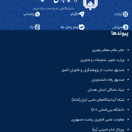
مراکز
مرتبط
بنیاد
آپارات
تلگرام
واتساپ
ملی
نخبگان
سروش
پیام رسان بله
ایتا
شرکت
پیوندها
های
دانش
بنیان
دفتر مقام معظم رهبری
آئین
نامه ها
وزارت علوم، تحقیقات و فناوری
و
صندوق حمایت از پژوهشگران و فناوران کشور
فرآیندها
آئین
صندوق رفاه دانشجویان
نامه
نامه
بنیاد نخبگان استان همدان
های
شبکه آزمایشگاه‌های علمی ایران(شاعا)
پژوهشی
فرم
دانشگاه بین‌المللی D-۸
های
معاونت علمی فناوری ریاست جمهوری
پژوهشی
پورتال امام خمینی (ره)