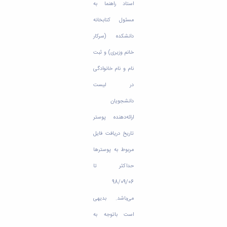
استاد راهنما به
مسئول کتابخانه
دانشکده (سرکار
خانم وزیری) و ثبت
نام و نام خانوادگی
در لیست
دانشجویان
ارائه‌دهنده پوستر
تاریخ دریافت فایل
مربوط به پوسترها
حداکثر تا
98/09/06
می‌باشد. بدیهی
است باتوجه به