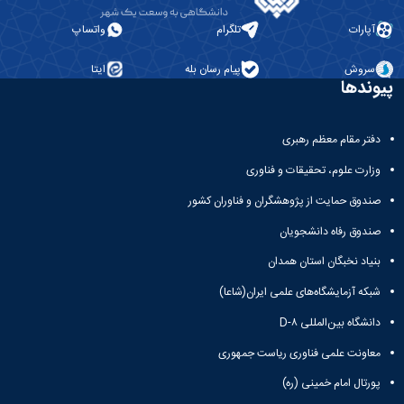
آپارات
تلگرام
واتساپ
سروش
پیام رسان بله
ایتا
پیوندها
دفتر مقام معظم رهبری
وزارت علوم، تحقیقات و فناوری
صندوق حمایت از پژوهشگران و فناوران کشور
صندوق رفاه دانشجویان
بنیاد نخبگان استان همدان
شبکه آزمایشگاه‌های علمی ایران(شاعا)
دانشگاه بین‌المللی D-۸
معاونت علمی فناوری ریاست جمهوری
پورتال امام خمینی (ره)