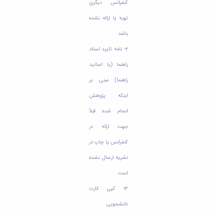
مراکز
کنفرانس دیگری
مرتبط
بنیاد
تهیه یا ارائه نشده
ملی
باشد.
نخبگان
شرکت
2- نامه تایید استاد
های
راهنما (یا اساتید
دانش
بنیان
راهنما) مبنی بر
آئین
اینکه پژوهش
نامه ها
و
انجام شده قبلاً
فرآیندها
آئین
جهت ارائه در
نامه
کنفرانس یا چاپ در
نامه
های
نشریه ارسال نشده
پژوهشی
است.
فرم
های
3- کپی کارت
پژوهشی
دانشجویی