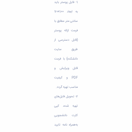
1- فایل پوستر باید
به ابعاد 100×70
سانتی متر مطابق با
فرمت ارائه پوستر
(قابل دسترسی از
طریق سایت
دانشکده) با فرمت
قابل ویرایش و
PDF و کیفیت
مناسب تهیه گردد.
2- تحویل فایل‌های
تهیه شده، کپی
کارت دانشجویی
به‌همراه نامه تایید