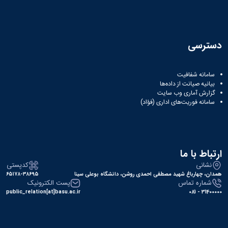
دسترسی
سامانه شفافیت
بیانیه صیانت از داده‌ها
گزارش آماری وب‌ سایت
سامانه فوریت‌های اداری (فؤاد)
ارتباط با ما
نشانی
کدپستی
همدان، چهارباغ شهید مصطفی احمدی روشن، دانشگاه بوعلی سینا
۶۵۱۷۸-۳۸۶۹۵
شماره تماس
پست الکترونیک
public_relation[at]basu.ac.ir
31400000 - 081