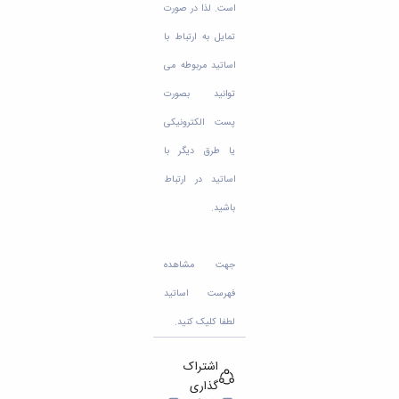
مراکز
است. لذا در صورت
مرتبط
بنیاد
تمایل به ارتباط با
ملی
اساتید مربوطه می
نخبگان
شرکت
توانید بصورت
های
پست الکترونیکی
دانش
بنیان
یا طرق دیگر با
آئین
اساتید در ارتباط
نامه ها
و
باشید.
فرآیندها
آئین
نامه
جهت مشاهده
نامه
های
فهرست اساتید
پژوهشی
لطفا کلیک کنید.
فرم
های
پژوهشی
اشتراک
گذاری