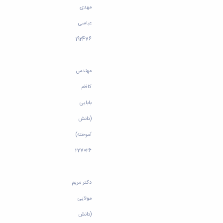
مهدی
عباسی
192476
مهندس
کاظم
بابایی
(دانش
آموخته)
227026
دکتر مریم
مولایی
(دانش