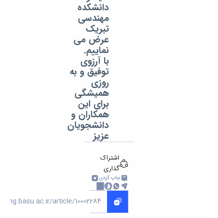
دانشکده
مهندسی
تبریک
عرض می
نماییم.
با آرزوی
توفیق و به
روزی
همیشگی
برای این
همکاران و
دانشجویان
عزیز
اشتراک
گذاری
چاپ کردن