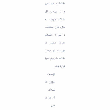
مراکز
دانشکده مهندسي
مرتبط
بنیاد
و با بررسی کل
ملی
مقالات مربوط به
نخبگان
شرکت
سال های مختلف،
های
دانش
1 نفر از اعضای
بنیان
هیات علمی در
آئین
نامه ها
فهرست دو درصد
و
دانشمندان برتر دنیا
فرآیندها
آئین
قرار گرفتند.
نامه
نامه
فهرست
های
افرادی که
پژوهشی
فرم
مقالات
های
آن ها در
پژوهشی
طی