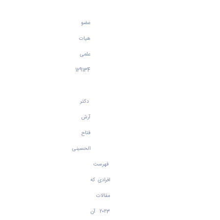
عضو
هیات
علمی
129134
دکتر
آرش
فتاح
الحسینی
فهرست
افرادی که
مقالات
۲۰۲3 آن