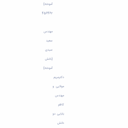
آموخته)
456462
مهندس
سعید
سیدی
(دانش
آموخته)
دکترمریم
مولایی و
مهندس
کاظم
بابایی دو
دانش