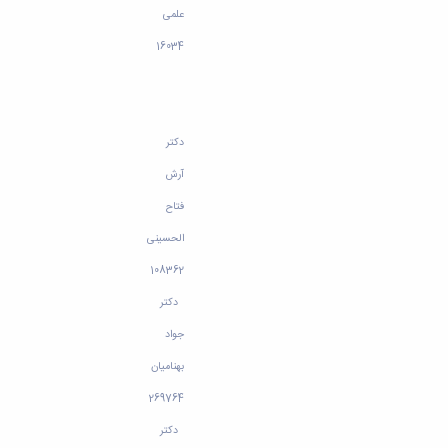
علمی
16034
دکتر
آرش
فتاح
الحسینی
108362
دکتر
جواد
بهنامیان
269764
دکتر