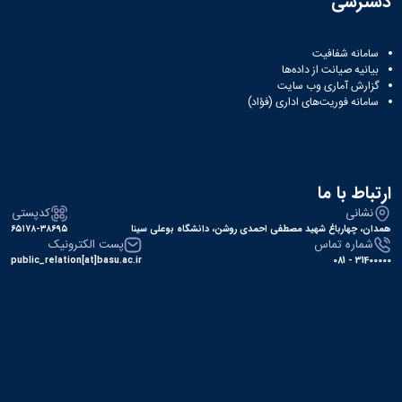
دسترسی
سامانه شفافیت
بیانیه صیانت از داده‌ها
گزارش آماری وب‌ سایت
سامانه فوریت‌های اداری (فؤاد)
ارتباط با ما
نشانی
کدپستی
همدان، چهارباغ شهید مصطفی احمدی روشن، دانشگاه بوعلی سینا
۶۵۱۷۸-۳۸۶۹۵
شماره تماس
پست الکترونیک
public_relation[at]basu.ac.ir
31400000 - 081