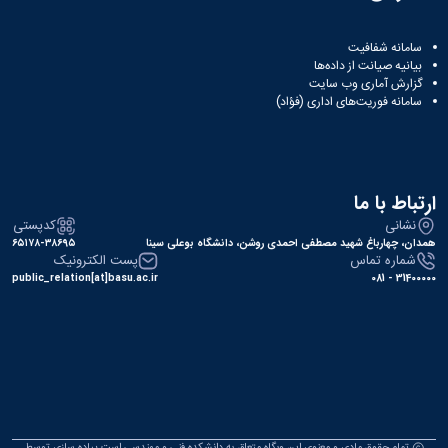
سامانه شفافیت
بیانیه صیانت از داده‌ها
گزارش آماری وب‌ سایت
سامانه فوریت‌های اداری (فؤاد)
ارتباط با ما
نشانی
کدپستی
همدان، چهارباغ شهید مصطفی احمدی روشن، دانشگاه بوعلی سینا
۶۵۱۷۸-۳۸۶۹۵
شماره تماس
پست الکترونیک
public_relation[at]basu.ac.ir
31400000 - 081
تمام حقوق مادی و معنوی این وبگاه متعلق به دانشکده فنی و مهندسی است.پیاده سازی توسط