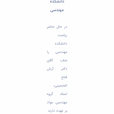
مراکز
دانشکده
مرتبط
مهندسی
بنیاد
ملی
نخبگان
شرکت
در حال حاضر
های
ریاست
دانش
بنیان
دانشکده
آئین
مهندسی را
نامه ها
و
جناب آقای
فرآیندها
آئین
دکتر آرش
نامه
فتاح
نامه
های
الحسینی،
پژوهشی
فرم
استاد گروه
های
مهندسی مواد
پژوهشی
بر عهده دارند.