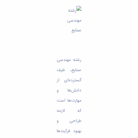
مراکز
مرتبط
بنیاد
ملی
نخبگان
شرکت
های
دانش
بنیان
آئین
رشته مهندسی
نامه ها
و
صنایع، طیف
فرآیندها
گسترده‌ای از
آئین
نامه
دانش‌ها و
نامه
های
مهارت‌ها است
پژوهشی
که لازمه
فرم
های
طراحی و
پژوهشی
بهبود فرآیندها