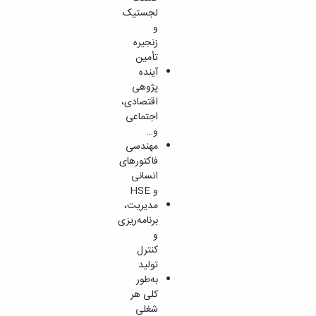
لجستیک
و
زنجیره
تأمین
آینده
پژوهی
اقتصادی،
اجتماعی
و…
مهندسی
فاکتورهای
انسانی
و HSE
مدیریت،
برنامه‌ریزی
و
کنترل
تولید
به‌طور
کلی هر
شغلی