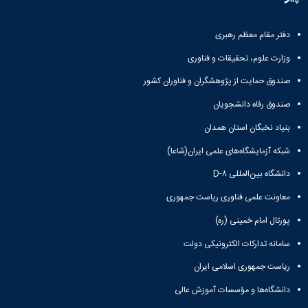
و
معاونت
مهندسی
گروه
آئین
پژوهشی
مکانیک
صنایع
نامه
معاونت
دفتر مقام معظم رهبری
مهندسی
گروه
ها
تحصیلات
کامپیوتر
کامپیوتر
سمینارها
وزارت علوم، تحقیقات و فناوری
تکمیلی
نشریات
و
کمیته
صندوق حمایت از پژوهشگران و فناوران کشور
پژوهش
پایان
منتخب
های
نامه
هیات
صندوق رفاه دانشجویان
مهندسی
ها
ممیزی
صنایع
بنیاد نخبگان استان همدان
آیین‌نامه‌های
کمیته
در
معاونت
ترفیع
شبکه آزمایشگاه‌های علمی ایران(شاعا)
سیستم
آموزشی
شورای
تولید
دانشگاه بین‌المللی D-۸
فرهنگی
Journal
دانشکده
معاونت علمی فناوری ریاست جمهوری
of
Stress
پورتال امام خمینی (ره)
Analysis
دفتر
سامانه تدارکات الکترونیکی دولت
ارتباط
با
ریاست جمهوری اسلامی ایران
صنعت
دانشگاه‌ها و مؤسسات آموزش عالی
کارآموزی