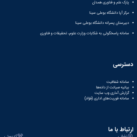
مراکز
پارک علم و فناوری همدان
مرتبط
بنیاد
مرکز آپا دانشگاه بوعلی سینا
ملی
دبیرستان پسرانه دانشگاه بوعلی سینا
نخبگان
شرکت
سامانه پاسخگوئی به شکایات وزارت علوم، تحقیقات و فناوری
های
دانش
بنیان
آئین
نامه ها
دسترسی
و
فرآیندها
آئین
سامانه شفافیت
نامه
بیانیه صیانت از داده‌ها
نامه
گزارش آماری وب‌ سایت
سامانه فوریت‌های اداری (فؤاد)
های
پژوهشی
فرم
های
پژوهشی
ارتباط با ما
نشانی
کدپستی