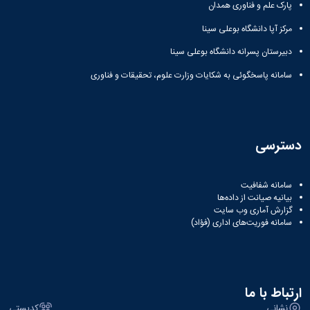
مراکز
پارک علم و فناوری همدان
مرتبط
بنیاد
مرکز آپا دانشگاه بوعلی سینا
ملی
دبیرستان پسرانه دانشگاه بوعلی سینا
نخبگان
شرکت
سامانه پاسخگوئی به شکایات وزارت علوم، تحقیقات و فناوری
های
دانش
بنیان
آئین
نامه ها
دسترسی
و
فرآیندها
آئین
سامانه شفافیت
نامه
بیانیه صیانت از داده‌ها
نامه
گزارش آماری وب‌ سایت
سامانه فوریت‌های اداری (فؤاد)
های
پژوهشی
فرم
های
پژوهشی
ارتباط با ما
نشانی
کدپستی