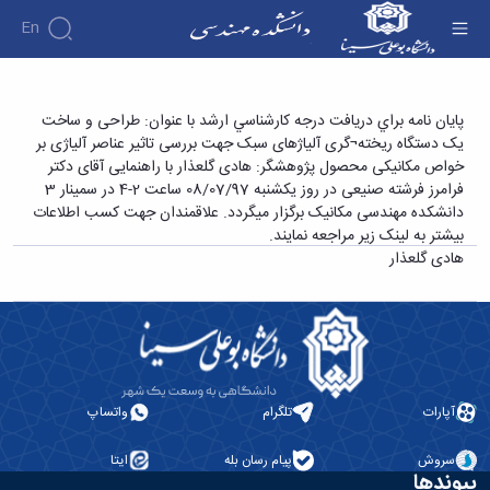
En
دانشکده
پایان نامه برای دریافت درجه کارشناسی ارشد با
پايان نامه براي دريافت درجه كارشناسي ارشد با عنوان: طراحی و ساخت
درباره
آموزش
یک دستگاه ریخته¬گری آلیاژهای سبک جهت بررسی تاثیر عناصر آلیاژی بر
عنوان: طراحی و ساخت یک دستگاه ریخته¬گری
دوره
دانشکده
پژوهش
خواص مکانیکی محصول پژوهشگر: هادی گلعذار با راهنمایی آقای دکتر
آلیاژهای سبک جهت بررسی تاثیر عناصر آلیاژی بر
پژوهش
کارشناسی
تاریخچه
افراد
فرامرز فرشته صنیعی در روز یکشنبه 08/07/97 ساعت 2-4 در سمینار 3
اساتید
فرم
هفته
گروه
ریاست
خواص مکانیکی محصول پژوهشگر: هادی گلعذار -
دانشکده مهندسی مکانیک برگزار میگردد. علاقمندان جهت کسب اطلاعات
اساتید
های
ها
پژوهش
دانشکده
دانشکده فنی و مهندسی
بیشتر به لینک زیر مراجعه نمایند.
آموزشی
دانشکده
کارگاه ها
و
روسای
هادی گلعذار
گروه
و
اساتید
آئین
پیشین
های
آزمایشگاه
بازنشسته
نامه
افتخارات
آموزشی
ها
ها
کارکنان
آلبوم
مهندسی
گروه
آیین‌نامه‌های
دانشکده
عکس
برق
برق
معاونت
مهندسی
اطلاعات
مهندسی
گروه
آموزشی
تماس
مواد
عمران
تحصیلات
سازمان
آپارات
تلگرام
واتساپ
مهندسی
گروه
تکمیلی
دانشکده
عمران
مکانیک
فرم
معاونت
مهندسی
سروش
پیام رسان بله
ایتا
گروه
ها
آموزشی
پیوندها
صنایع
مواد