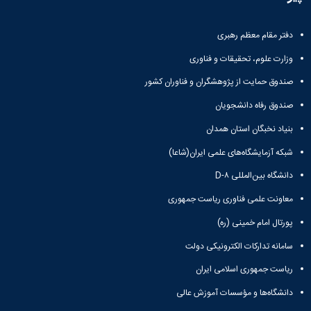
و
معاونت
مهندسی
گروه
آئین
پژوهشی
مکانیک
صنایع
نامه
معاونت
دفتر مقام معظم رهبری
مهندسی
گروه
ها
تحصیلات
کامپیوتر
کامپیوتر
سمینارها
وزارت علوم، تحقیقات و فناوری
تکمیلی
نشریات
و
کمیته
صندوق حمایت از پژوهشگران و فناوران کشور
پژوهش
پایان
منتخب
های
نامه
هیات
صندوق رفاه دانشجویان
مهندسی
ها
ممیزی
صنایع
بنیاد نخبگان استان همدان
آیین‌نامه‌های
کمیته
در
معاونت
ترفیع
شبکه آزمایشگاه‌های علمی ایران(شاعا)
سیستم
آموزشی
شورای
تولید
دانشگاه بین‌المللی D-۸
فرهنگی
Journal
دانشکده
معاونت علمی فناوری ریاست جمهوری
of
Stress
پورتال امام خمینی (ره)
Analysis
دفتر
سامانه تدارکات الکترونیکی دولت
ارتباط
با
ریاست جمهوری اسلامی ایران
صنعت
دانشگاه‌ها و مؤسسات آموزش عالی
کارآموزی