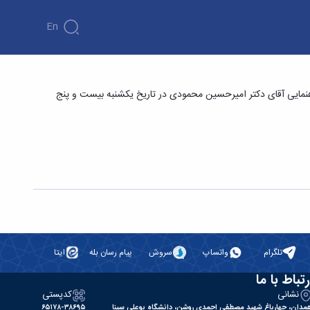
En
ند به روش التراسونیک پژوهشگر: رضا ترکمان -
راهنمایی آقای دکتر امیرحسین محمودی در تاریخ یکشنبه بیست و پنج
تلگرام
واتساپ
سروش
پیام رسان بله
ایتا
رتباط با ما
نشانی
کدپستی
مدان، چهارباغ شهید مصطفی احمدی روشن، دانشگاه بوعلی سینا
۶۵۱۷۸-۳۸۶۹۵