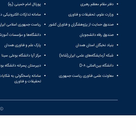
دفتر مقام معظم رهبری
پورتال امام خمینی (ره)
وزارت علوم، تحقیقات و فناوری
سامانه تدارکات الکترونیکی د
صندوق حمایت از پژوهشگران و فناوران کشور
ریاست جمهوری اسلامی ایران
صندوق رفاه دانشجویان
دانشگاه‌ها و مؤسسات آموزش
بنیاد نخبگان استان همدان
پارک علم و فناوری همدان
شبکه آزمایشگاه‌های علمی ایران(شاعا)
مرکز آپا دانشگاه بوعلی سینا
دانشگاه بین‌المللی D-۸
دبیرستان پسرانه دانشگاه بوع
معاونت علمی فناوری ریاست جمهوری
سامانه پاسخگوئی به شکایات
تحقیقات و فناوری