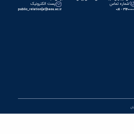
شماره تماس
پست الکترونیک
public_relation[at]basu.ac.ir
31400000 - 0
یان