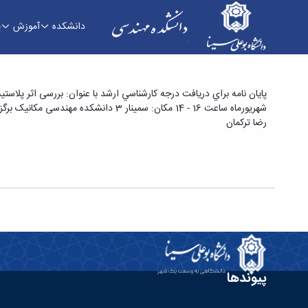
دانشکده
آموزش
پ
پایان نامه برای دریافت درجه کارشناسی ارشد با عنو
پايان نامه براي دريافت درجه كارشناسي ارشد با عنوان: بررسی اثر پلا
شهریورماه ساعت 16 - 14 مكان: سمینار 3 دانشکده مهندسی مکانیک برگزار می‌گردد. جهت کسب اطلاعات بیشتر به لینک زیر مراجعه نمایید.
دانشکده فنی و مهندسی
رضا ترکمان
پیوندها