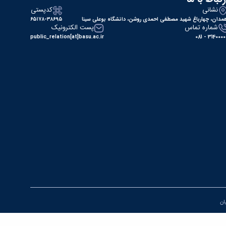
نشانی
کدپستی
مدان، چهارباغ شهید مصطفی احمدی روشن، دانشگاه بوعلی سینا
۶۵۱۷۸-۳۸۶۹۵
شماره تماس
پست الکترونیک
public_relation[at]basu.ac.ir
31400000 - 0
یان