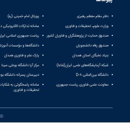
دفتر مقام معظم رهبری
پورتال امام خمینی (ره)
وزارت علوم، تحقیقات و فناوری
سامانه تدارکات الکترونیکی د
صندوق حمایت از پژوهشگران و فناوران کشور
ریاست جمهوری اسلامی ایران
صندوق رفاه دانشجویان
دانشگاه‌ها و مؤسسات آموزش
بنیاد نخبگان استان همدان
پارک علم و فناوری همدان
شبکه آزمایشگاه‌های علمی ایران(شاعا)
مرکز آپا دانشگاه بوعلی سینا
دانشگاه بین‌المللی D-۸
دبیرستان پسرانه دانشگاه بوع
معاونت علمی فناوری ریاست جمهوری
سامانه پاسخگوئی به شکایات
تحقیقات و فناوری