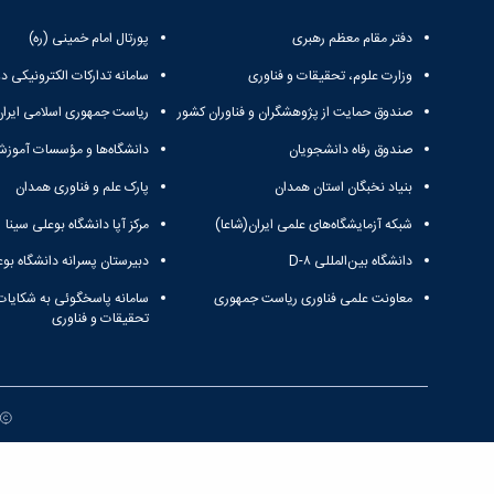
دفتر مقام معظم رهبری
پورتال امام خمینی (ره)
وزارت علوم، تحقیقات و فناوری
سامانه تدارکات الکترونیکی د
صندوق حمایت از پژوهشگران و فناوران کشور
ریاست جمهوری اسلامی ایران
صندوق رفاه دانشجویان
دانشگاه‌ها و مؤسسات آموزش
بنیاد نخبگان استان همدان
پارک علم و فناوری همدان
شبکه آزمایشگاه‌های علمی ایران(شاعا)
مرکز آپا دانشگاه بوعلی سینا
دانشگاه بین‌المللی D-۸
دبیرستان پسرانه دانشگاه بوع
معاونت علمی فناوری ریاست جمهوری
سامانه پاسخگوئی به شکایات
تحقیقات و فناوری