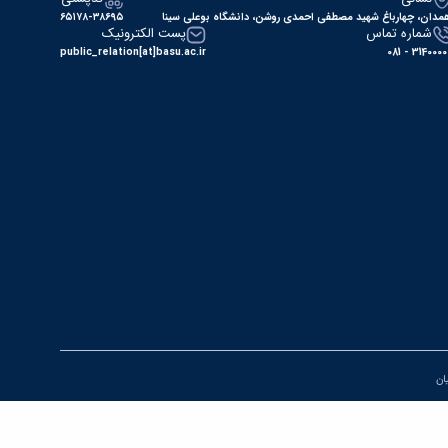
مدان، چهارباغ شهید مصطفی احمدی روشن، دانشگاه بوعلی سینا
۶۵۱۷۸-۳۸۶۹۵
شماره تماس
پست الکترونیک
public_relation[at]basu.ac.ir
31400000 - 0
یان