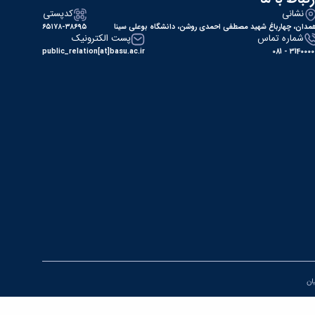
نشانی
کدپستی
مدان، چهارباغ شهید مصطفی احمدی روشن، دانشگاه بوعلی سینا
۶۵۱۷۸-۳۸۶۹۵
شماره تماس
پست الکترونیک
public_relation[at]basu.ac.ir
31400000 - 0
یان