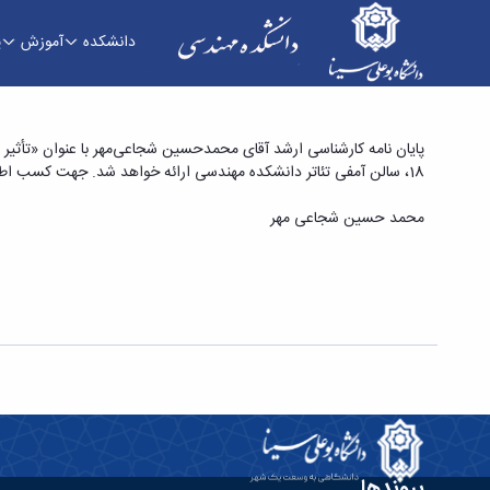
دانشکده
آموزش
پ
پایان نامه کارشناسی ارشد آقای محمدحسین شجاعی‌مه
18، سالن آمفی تئاتر دانشکده مهندسی ارائه خواهد شد. جهت کسب اطلاعات بیشتر به لینک زیر مراجعه فرمایید:
متاکائولین» - دانشکده فنی و مهندسی
محمد حسین شجاعی مهر
پیوندها