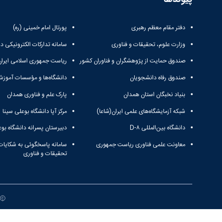
دفتر مقام معظم رهبری
پورتال امام خمینی (ره)
وزارت علوم، تحقیقات و فناوری
سامانه تدارکات الکترونیکی د
صندوق حمایت از پژوهشگران و فناوران کشور
ریاست جمهوری اسلامی ایران
صندوق رفاه دانشجویان
دانشگاه‌ها و مؤسسات آموزش
بنیاد نخبگان استان همدان
پارک علم و فناوری همدان
شبکه آزمایشگاه‌های علمی ایران(شاعا)
مرکز آپا دانشگاه بوعلی سینا
دانشگاه بین‌المللی D-۸
دبیرستان پسرانه دانشگاه بوع
معاونت علمی فناوری ریاست جمهوری
سامانه پاسخگوئی به شکایات
تحقیقات و فناوری