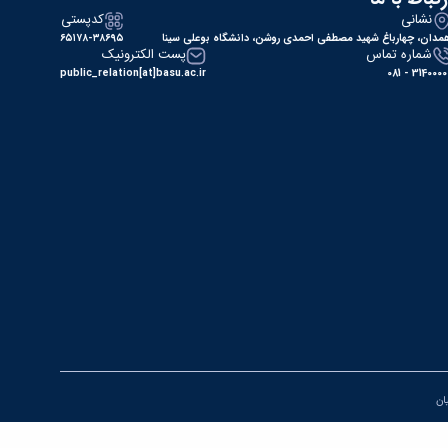
نشانی
کدپستی
مدان، چهارباغ شهید مصطفی احمدی روشن، دانشگاه بوعلی سینا
۶۵۱۷۸-۳۸۶۹۵
شماره تماس
پست الکترونیک
public_relation[at]basu.ac.ir
31400000 - 0
یان