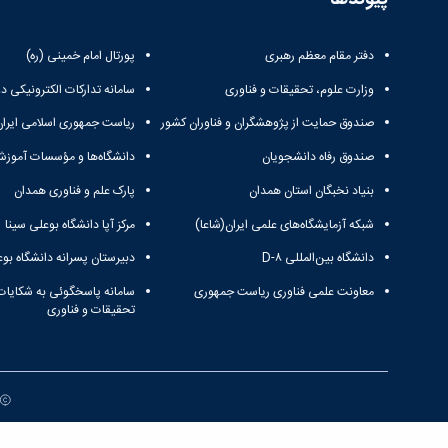
دفتر مقام معظم رهبری
پورتال امام خمینی (ره)
وزارت علوم، تحقیقات و فناوری
سامانه تدارکات الکترونیکی د
صندوق حمایت از پژوهشگران و فناوران کشور
ریاست جمهوری اسلامی ایران
صندوق رفاه دانشجویان
دانشگاه‌ها و مؤسسات آموزش
بنیاد نخبگان استان همدان
پارک علم و فناوری همدان
شبکه آزمایشگاه‌های علمی ایران(شاعا)
مرکز آپا دانشگاه بوعلی سینا
دانشگاه بین‌المللی D-۸
دبیرستان پسرانه دانشگاه بوع
معاونت علمی فناوری ریاست جمهوری
سامانه پاسخگوئی به شکایات
تحقیقات و فناوری