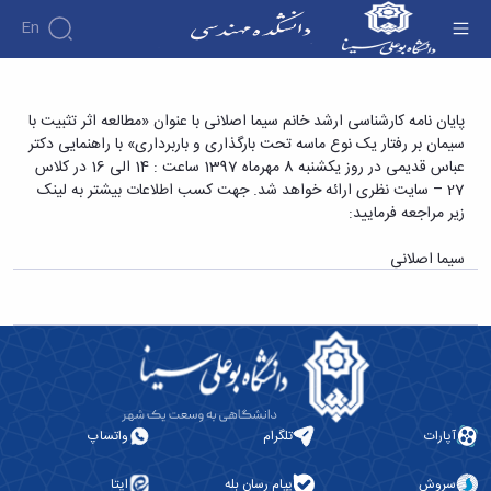
En
دانشکده
پایان نامه کارشناسی ارشد خانم سیما اصلانی با
پایان نامه کارشناسی ارشد خانم سیما اصلانی با عنوان «مطالعه اثر تثبیت با
درباره
آموزش
سیمان بر رفتار یک نوع ماسه تحت بارگذاری و باربرداری» با راهنمایی دکتر
عنوان «مطالعه اثر تثبیت با سیمان بر رفتار یک نوع
دوره
دانشکده
پژوهش
عباس قدیمی در روز یکشنبه 8 مهرماه 1397 ساعت : 14 الی 16 در کلاس
ماسه تحت بارگذاری و باربرداری» - دانشکده فنی و
پژوهش
کارشناسی
تاریخچه
افراد
27 – سایت نظری ارائه خواهد شد. جهت کسب اطلاعات بیشتر به لینک
اساتید
فرم
هفته
گروه
ریاست
مهندسی
زیر مراجعه فرمایید:
اساتید
های
ها
پژوهش
دانشکده
آموزشی
دانشکده
کارگاه ها
و
روسای
سیما اصلانی
گروه
و
اساتید
آئین
پیشین
های
آزمایشگاه
بازنشسته
نامه
افتخارات
آموزشی
ها
ها
کارکنان
آلبوم
مهندسی
گروه
آیین‌نامه‌های
دانشکده
عکس
برق
برق
معاونت
مهندسی
اطلاعات
مهندسی
گروه
آموزشی
تماس
مواد
عمران
تحصیلات
سازمان
مهندسی
گروه
تکمیلی
دانشکده
آپارات
تلگرام
واتساپ
عمران
مکانیک
فرم
معاونت
مهندسی
گروه
ها
آموزشی
صنایع
سروش
پیام رسان بله
ایتا
مواد