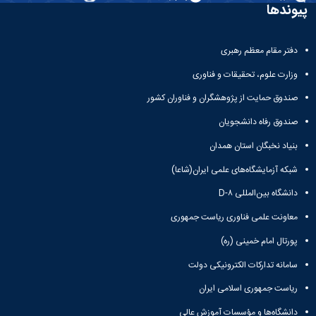
و
معاونت
پیوندها
مهندسی
گروه
آئین
پژوهشی
مکانیک
صنایع
نامه
معاونت
مهندسی
گروه
ها
تحصیلات
دفتر مقام معظم رهبری
کامپیوتر
کامپیوتر
سمینارها
تکمیلی
نشریات
و
وزارت علوم، تحقیقات و فناوری
کمیته
پژوهش
پایان
منتخب
صندوق حمایت از پژوهشگران و فناوران کشور
های
نامه
هیات
مهندسی
ها
ممیزی
صندوق رفاه دانشجویان
صنایع
آیین‌نامه‌های
کمیته
در
بنیاد نخبگان استان همدان
معاونت
ترفیع
سیستم
آموزشی
شورای
شبکه آزمایشگاه‌های علمی ایران(شاعا)
تولید
فرهنگی
Journal
دانشگاه بین‌المللی D-۸
دانشکده
of
معاونت علمی فناوری ریاست جمهوری
Stress
Analysis
پورتال امام خمینی (ره)
دفتر
ارتباط
سامانه تدارکات الکترونیکی دولت
با
صنعت
ریاست جمهوری اسلامی ایران
کارآموزی
دانشگاه‌ها و مؤسسات آموزش عالی