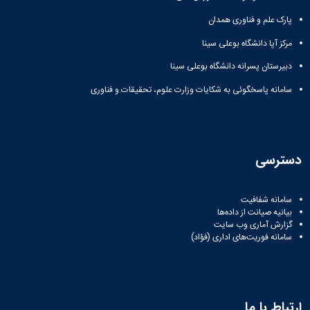
مراکز
مرتبط
پارک علم و فناوری همدان
بنیاد
ملی
مرکز آپا دانشگاه بوعلی سینا
نخبگان
دبیرستان پسرانه دانشگاه بوعلی سینا
شرکت
های
سامانه پاسخگوئی به شکایات وزارت علوم، تحقیقات و فناوری
دانش
بنیان
آئین
نامه ها
و
دسترسی
فرآیندها
آئین
نامه
سامانه شفافیت
نامه
بیانیه صیانت از داده‌ها
های
گزارش آماری وب‌ سایت
سامانه فوریت‌های اداری (فؤاد)
پژوهشی
فرم
های
پژوهشی
ارتباط با ما