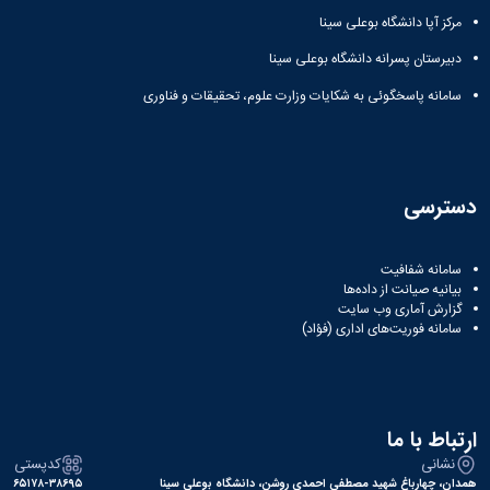
مراکز
مرتبط
مرکز آپا دانشگاه بوعلی سینا
بنیاد
دبیرستان پسرانه دانشگاه بوعلی سینا
ملی
نخبگان
سامانه پاسخگوئی به شکایات وزارت علوم، تحقیقات و فناوری
شرکت
های
دانش
بنیان
آئین
دسترسی
نامه ها
و
فرآیندها
سامانه شفافیت
آئین
بیانیه صیانت از داده‌ها
نامه
گزارش آماری وب‌ سایت
سامانه فوریت‌های اداری (فؤاد)
نامه
های
پژوهشی
فرم
های
ارتباط با ما
پژوهشی
نشانی
کدپستی
همدان، چهارباغ شهید مصطفی احمدی روشن، دانشگاه بوعلی سینا
۶۵۱۷۸-۳۸۶۹۵