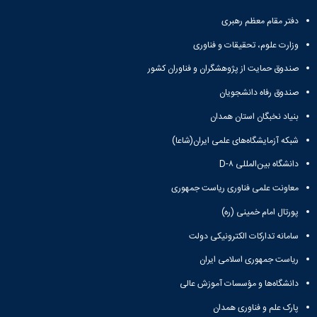
و
معاونت
مهندسی
گروه
آئین
پژوهشی
دفتر مقام معظم رهبری
مکانیک
صنایع
نامه
معاونت
مهندسی
گروه
ها
وزارت علوم، تحقیقات و فناوری
تحصیلات
کامپیوتر
کامپیوتر
سمینارها
تکمیلی
صندوق حمایت از پژوهشگران و فناوران کشور
نشریات
و
کمیته
پژوهش
پایان
منتخب
صندوق رفاه دانشجویان
های
نامه
هیات
مهندسی
بنیاد نخبگان استان همدان
ها
ممیزی
صنایع
آیین‌نامه‌های
کمیته
شبکه آزمایشگاه‌های علمی ایران(شاعا)
در
معاونت
ترفیع
سیستم
آموزشی
دانشگاه بین‌المللی D-۸
شورای
تولید
فرهنگی
معاونت علمی فناوری ریاست جمهوری
Journal
دانشکده
of
پورتال امام خمینی (ره)
Stress
Analysis
سامانه تدارکات الکترونیکی دولت
دفتر
ریاست جمهوری اسلامی ایران
ارتباط
با
دانشگاه‌ها و مؤسسات آموزش عالی
صنعت
کارآموزی
پارک علم و فناوری همدان