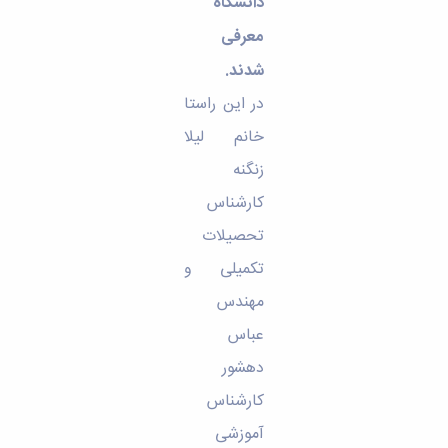
مراکز
دانشگاه
مرتبط
معرفی
بنیاد
ملی
شدند.
نخبگان
شرکت
در این راستا
های
خانم لیلا
دانش
بنیان
زنگنه
آئین
کارشناس
نامه ها
و
تحصیلات
فرآیندها
آئین
تکمیلی و
نامه
مهندس
نامه
های
عباس
پژوهشی
دهشور
فرم
های
کارشناس
پژوهشی
آموزشی