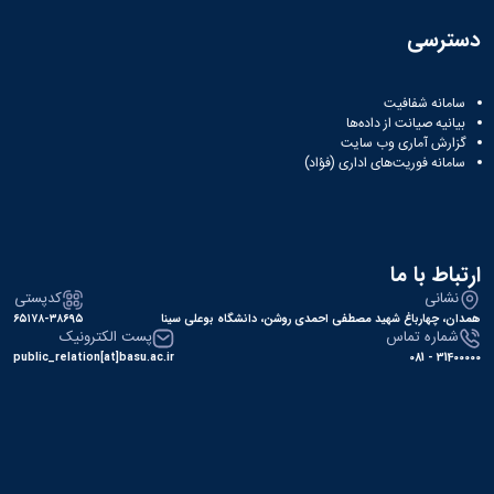
دسترسی
سامانه شفافیت
بیانیه صیانت از داده‌ها
گزارش آماری وب‌ سایت
سامانه فوریت‌های اداری (فؤاد)
ارتباط با ما
نشانی
کدپستی
همدان، چهارباغ شهید مصطفی احمدی روشن، دانشگاه بوعلی سینا
۶۵۱۷۸-۳۸۶۹۵
شماره تماس
پست الکترونیک
public_relation[at]basu.ac.ir
31400000 - 081