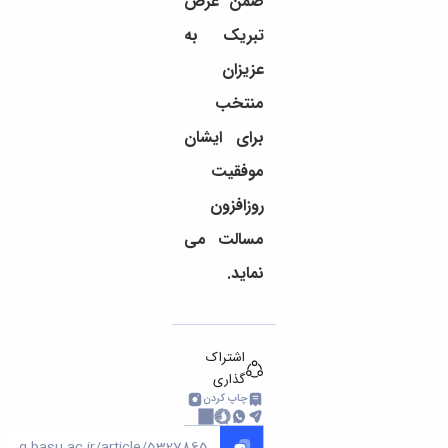
ضمن عرض
تبریک به
عزیزان
منتخب
برای ایشان
موفقیت
روزافزون
مسالت می
نماید.
اشتراک
گذاری
چاپ کردن